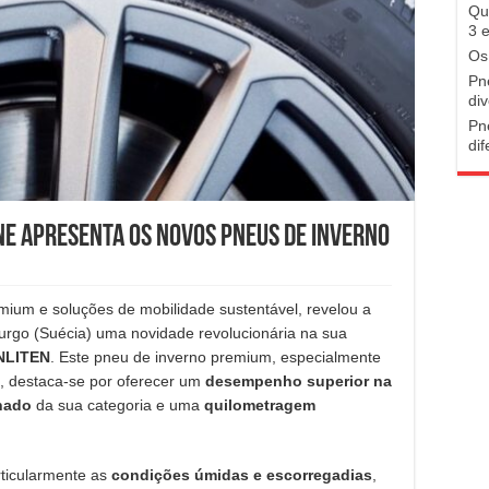
Qu
3 
Os
Pn
di
Pn
di
one apresenta os novos pneus de inverno
mium e soluções de mobilidade sustentável, revelou a
urgo (Suécia) uma novidade revolucionária na sua
ENLITEN
. Este pneu de inverno premium, especialmente
), destaca-se por oferecer um
desempenho superior na
hado
da sua categoria e uma
quilometragem
rticularmente as
condições úmidas e escorregadias
,