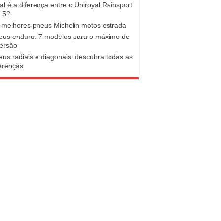
al é a diferença entre o Uniroyal Rainsport
e 5?
 melhores pneus Michelin motos estrada
eus enduro: 7 modelos para o máximo de
versão
eus radiais e diagonais: descubra todas as
ferenças