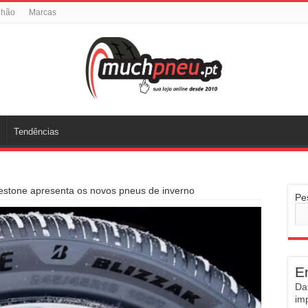
nhão
Marcas
Tendências
dgestone apresenta os novos pneus de inverno
Pe
E
Da
im