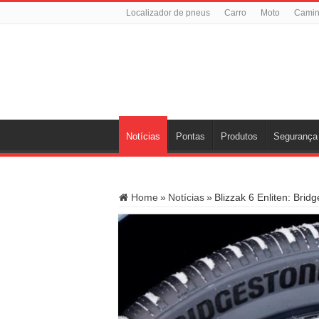
Localizador de pneus
Carro
Moto
Cami
Notícias
Pontas
Produtos
Segurança
Home
»
Notícias
»
Blizzak 6 Enliten: Bri