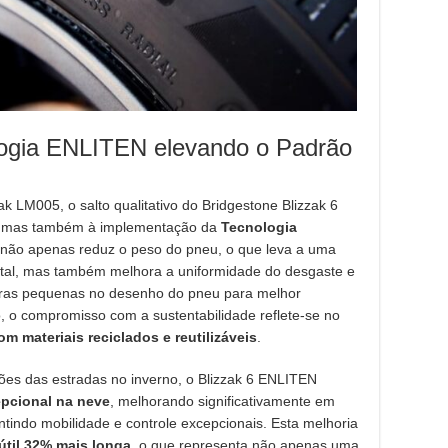
ologia ENLITEN elevando o Padrão
ak LM005, o salto qualitativo do Bridgestone Blizzak 6
, mas também à implementação da
Tecnologia
e não apenas reduz o peso do pneu, o que leva a uma
ntal, mas também melhora a uniformidade do desgaste e
huras pequenas no desenho do pneu para melhor
o, o compromisso com a sustentabilidade reflete-se no
m materiais reciclados e reutilizáveis
.
ções das estradas no inverno, o Blizzak 6 ENLITEN
pcional na neve
, melhorando significativamente em
indo mobilidade e controle excepcionais. Esta melhoria
útil 32% mais longa
, o que representa não apenas uma