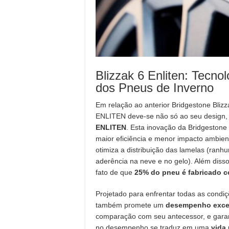
Blizzak 6 Enliten: Tecn
dos Pneus de Inverno
Em relação ao anterior Bridgestone Blizz
ENLITEN deve-se não só ao seu design
ENLITEN
. Esta inovação da Bridgeston
maior eficiência e menor impacto ambie
otimiza a distribuição das lamelas (ran
aderência na neve e no gelo). Além diss
fato de que
25% do pneu é fabricado co
Projetado para enfrentar todas as condi
também promete um
desempenho exce
comparação com seu antecessor, e garant
no desempenho se traduz em uma
vida 