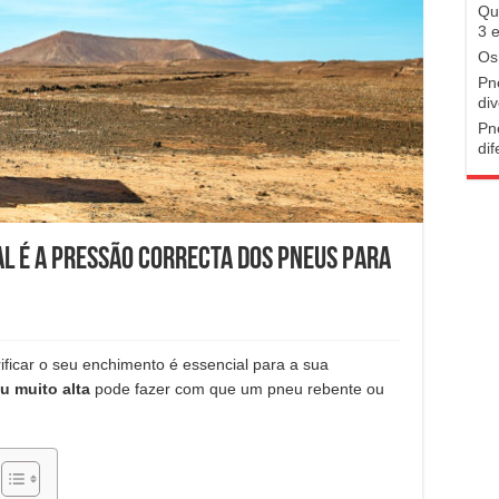
Qu
3 
Os
Pn
di
Pn
di
l é a pressão correcta dos pneus para
rificar o seu enchimento é essencial para a sua
u muito alta
pode fazer com que um pneu rebente ou