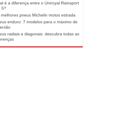
al é a diferença entre o Uniroyal Rainsport
e 5?
 melhores pneus Michelin motos estrada
eus enduro: 7 modelos para o máximo de
versão
eus radiais e diagonais: descubra todas as
ferenças