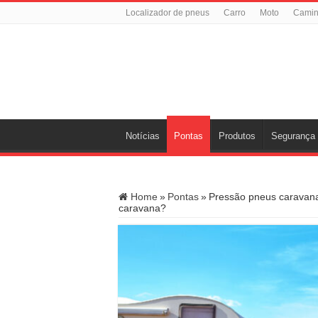
Localizador de pneus
Carro
Moto
Cami
Notícias
Pontas
Produtos
Segurança
Home
»
Pontas
»
Pressão pneus caravana
caravana?