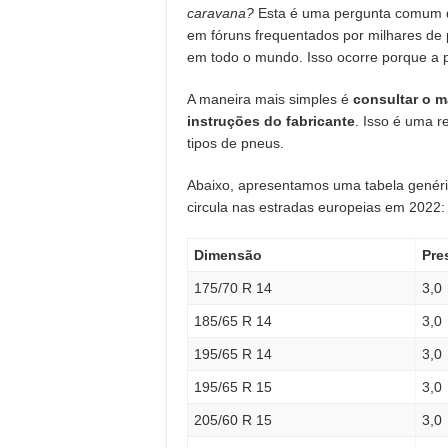
caravana?
Esta é uma pergunta comum q
em fóruns frequentados por milhares de
em todo o mundo. Isso ocorre porque a p
A maneira mais simples é
consultar o m
instruções do fabricante
. Isso é uma r
tipos de pneus.
Abaixo, apresentamos uma tabela genér
circula nas estradas europeias em 2022:
Dimensão
Pre
175/70 R 14
3,0
185/65 R 14
3,0
195/65 R 14
3,0
195/65 R 15
3,0
205/60 R 15
3,0