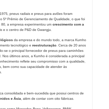
1975, pneus radiais e pneus para aviões foram
 o 5º Prêmio de Gerenciamento de Qualidade, o que foi
os 80, a empresa experimentou um
crescimento com a
iais e o centro de P&D de Gwangju.
lógicos
da empresa e do mundo todo, a marca Kumho
mento tecnológico e
reestruturação
. Cerca de 20 anos
ndo-se o principal fornecedor de pneus para caminhões
 Nos últimos anos, a Kumho é considerada a principal
conhecimento reflete seu compromisso com a qualidade,
os, bem como sua capacidade de atender às
s.
ca consolidada e bem-sucedida que possui centros de
nidos e Ásia
, além de contar com oito fábricas.
arcas como Mercedes-Benz, Volkswagen, BMW,