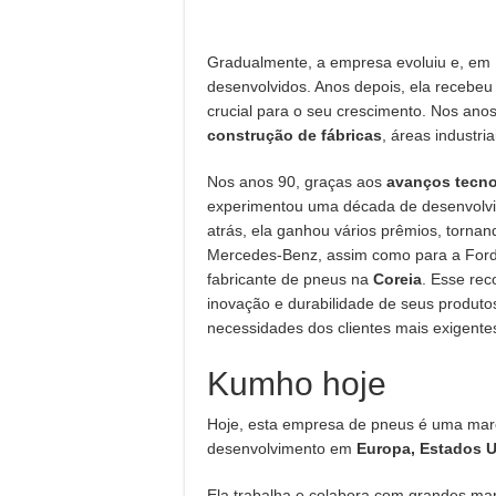
Gradualmente, a empresa evoluiu e, em 
desenvolvidos. Anos depois, ela recebeu
crucial para o seu crescimento. Nos an
construção de fábricas
, áreas industr
Nos anos 90, graças aos
avanços tecno
experimentou uma década de desenvolvi
atrás, ela ganhou vários prêmios, torna
Mercedes-Benz, assim como para a Ford.
fabricante de pneus na
Coreia
. Esse re
inovação e durabilidade de seus produt
necessidades dos clientes mais exigente
Kumho hoje
Hoje, esta empresa de pneus é uma mar
desenvolvimento em
Europa, Estados U
Ela trabalha e colabora com grandes m