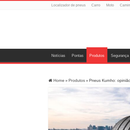
Localizador de pneus
Carro
Moto
Cami
Notícias
Pontas
Produtos
Segurança
Home
»
Produtos
»
Pneus Kumho: opinião, 