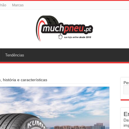
nhão
Marcas
Tendências
história e características
Pe
E
Da
im