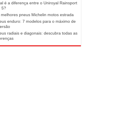
al é a diferença entre o Uniroyal Rainsport
e 5?
 melhores pneus Michelin motos estrada
eus enduro: 7 modelos para o máximo de
versão
eus radiais e diagonais: descubra todas as
ferenças