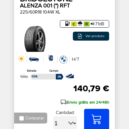
ALENZA 001 (*) RFT
225/60R18 104W XL
71dB
Ver produto
H/T
Estrada
Campo
100%
0%
140,79 €
Envio grátis em 24/48h
Cantidad:
Comparar