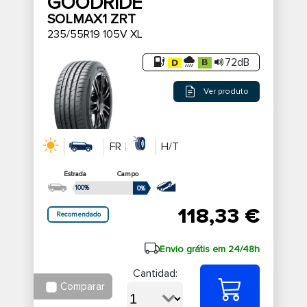
GOODRIDE
segurança acima de tudo. A sua tecnologia
SOLMAX1 ZRT
avançada garante tranquilidade adicional em
235/55R19 105V XL
qualquer situação de condução.
72dB
Ver produto
FR
H/T
Estrada
Campo
100%
0%
118,33 €
Recomendado
Envio grátis em 24/48h
Cantidad:
Comparar