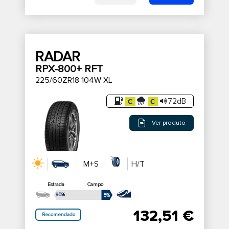
RADAR
RPX-800+ RFT
225/60ZR18 104W XL
72dB
Ver produto
M+S
H/T
Estrada
Campo
95%
5%
132,51 €
Recomendado