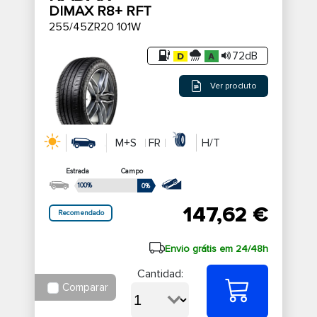
DIMAX R8+ RFT
255/45ZR20 101W
72dB
Ver produto
M+S
FR
H/T
Estrada
Campo
100%
0%
147,62 €
Recomendado
Envio grátis em 24/48h
Cantidad:
Comparar