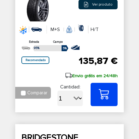
Ver produto
M+S
H/T
Estrada
Campo
95%
5%
135,87 €
Recomendado
Envio grátis em 24/48h
Cantidad:
Comparar
BRIDGESTONE