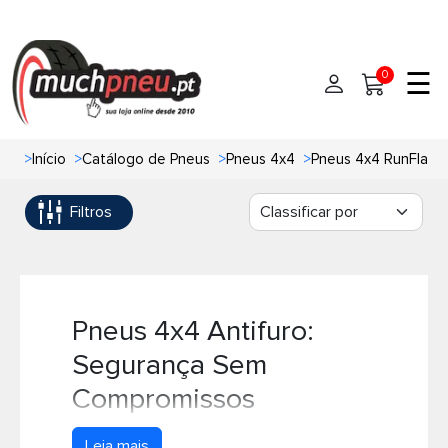
☰
0
>
Início
>
Catálogo de Pneus
>
Pneus 4x4
>
Pneus 4x4 RunFlat A
Início
Filtros
Pneus
Pneus de carro
Marcas
Pneus 4x4
Oficinas de Pneus
Pneus 4x4 Antifuro:
Segurança Sem
Ajuda
Pneus de moto
Compromissos
Contato
Pneus de Van
Os
pneus 4x4 antifuro
, também conhecidos
Leia mais