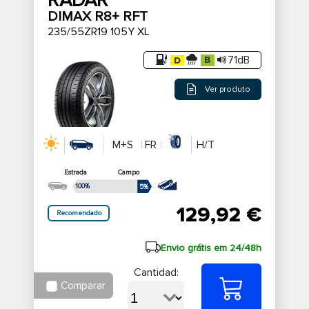
RADAR
DIMAX R8+ RFT
235/55ZR19 105Y XL
71dB
Ver produto
M+S
FR
H/T
Estrada
Campo
100%
5%
129,92 €
Recomendado
Envio grátis em 24/48h
Cantidad:
Comparar