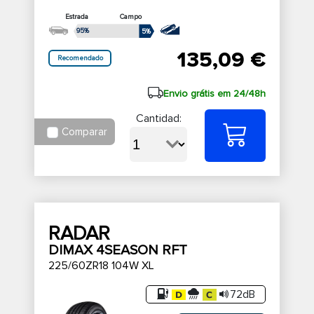
Estrada
Campo
95%
5%
135,09 €
Recomendado
Envio grátis em 24/48h
Cantidad:
Comparar
RADAR
DIMAX 4SEASON RFT
225/60ZR18 104W XL
72dB