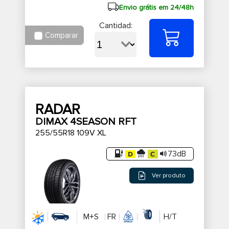
Envio grátis em 24/48h
Cantidad:
Comparar
RADAR
DIMAX 4SEASON RFT
255/55R18 109V XL
73dB
Ver produto
M+S
FR
H/T