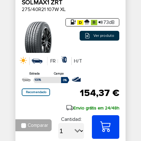
SOLMAX1 ZRT
275/40R21 107W XL
73dB
Ver produto
FR
H/T
Estrada
Campo
100%
0%
154,37 €
Recomendado
Envio grátis em 24/48h
Cantidad:
Comparar