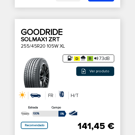
GOODRIDE
SOLMAX1 ZRT
255/45R20 105W XL
73dB
Ver produto
FR
H/T
Estrada
Campo
100%
0%
141,45 €
Recomendado