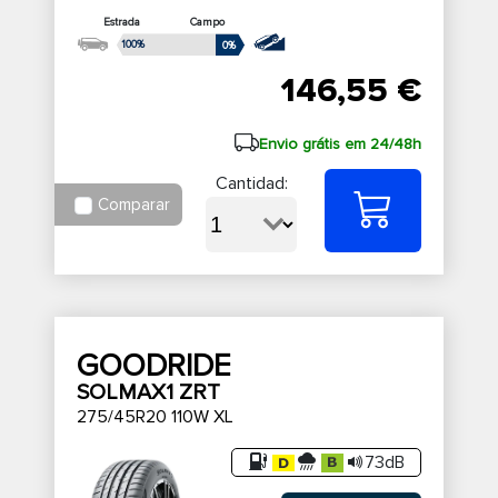
Estrada
Campo
100%
0%
146,55 €
Envio grátis em 24/48h
Cantidad:
Comparar
GOODRIDE
SOLMAX1 ZRT
275/45R20 110W XL
73dB