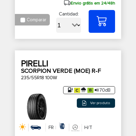
Envio grátis em 24/48h
Cantidad:
Comparar
PIRELLI
SCORPION VERDE (MOE) R-F
235/55R18 100W
70dB
Ver produto
FR
H/T