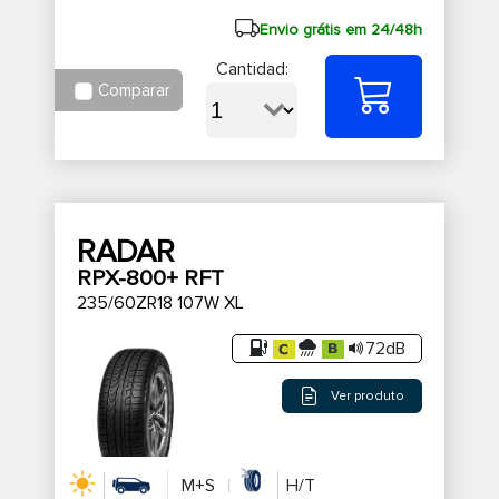
Envio grátis em 24/48h
Cantidad:
Comparar
RADAR
RPX-800+ RFT
235/60ZR18 107W XL
72dB
Ver produto
M+S
H/T