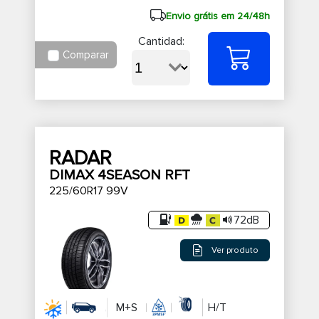
Envio grátis em 24/48h
Cantidad:
Comparar
RADAR
DIMAX 4SEASON RFT
225/60R17 99V
72dB
Ver produto
M+S
H/T