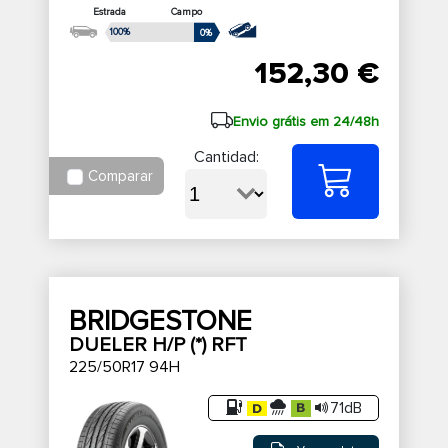
Estrada
Campo
100%
0%
152,30 €
Envio grátis em 24/48h
Cantidad:
Comparar
BRIDGESTONE
DUELER H/P (*) RFT
225/50R17 94H
71dB