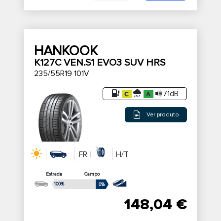
HANKOOK
K127C VEN.S1 EVO3 SUV HRS
235/55R19 101V
71dB
Ver produto
FR
H/T
Estrada
Campo
100%
0%
148,04 €