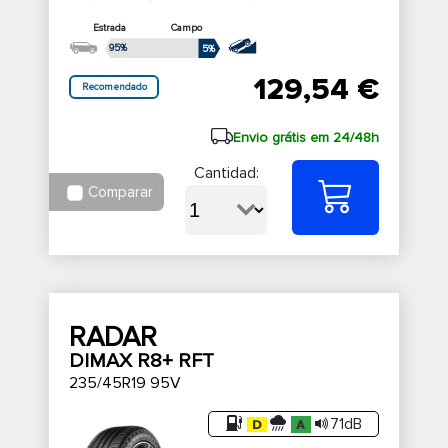
Estrada
Campo
95%
5%
129,54 €
Recomendado
Envio grátis em 24/48h
Cantidad:
Comparar
RADAR
DIMAX R8+ RFT
235/45R19 95V
71dB