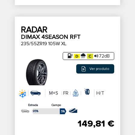
RADAR
DIMAX 4SEASON RFT
235/55ZR19 105W XL
72dB
Ver produto
M+S
FR
H/T
Estrada
Campo
95%
5%
149,81 €