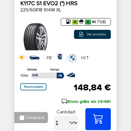
K117C S1 EVO2 (*) HRS
225/60R18 104W XL
71dB
Ver produto
FR
H/T
Estrada
Campo
100%
0%
148,84 €
Recomendado
Envio grátis em 24/48h
Cantidad:
Comparar