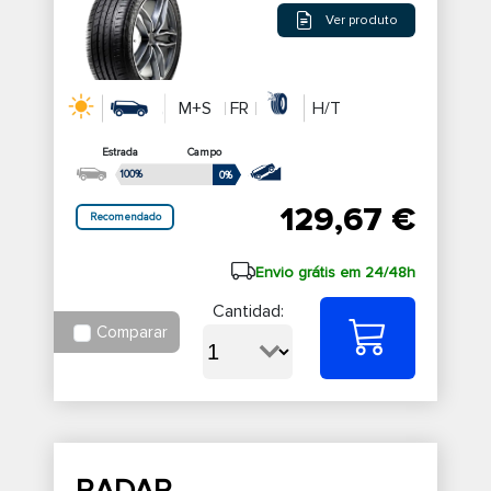
Ver produto
M+S
FR
H/T
Estrada
Campo
100%
0%
129,67 €
Recomendado
Envio grátis em 24/48h
Cantidad:
Comparar