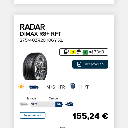
RADAR
DIMAX R8+ RFT
275/40ZR20 106Y XL
73dB
Ver produto
M+S
FR
H/T
Estrada
Campo
100%
0%
155,24 €
Recomendado