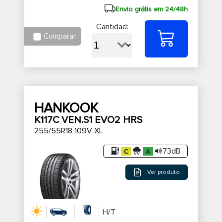
Envio grátis em 24/48h
Cantidad:
Comparar
HANKOOK
K117C VEN.S1 EVO2 HRS
255/55R18 109V XL
73dB
Ver produto
H/T