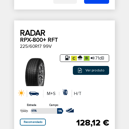
RADAR
RPX-800+ RFT
225/60R17 99V
71dB
Ver produto
M+S
H/T
Estrada
Campo
95%
5%
128,12 €
Recomendado