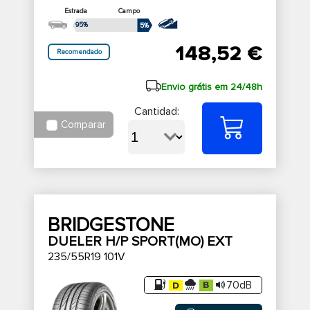
Estrada
Campo
95%
5%
148,52 €
Recomendado
Envio grátis em 24/48h
Cantidad:
Comparar
BRIDGESTONE
DUELER H/P SPORT(MO) EXT
235/55R19 101V
70dB