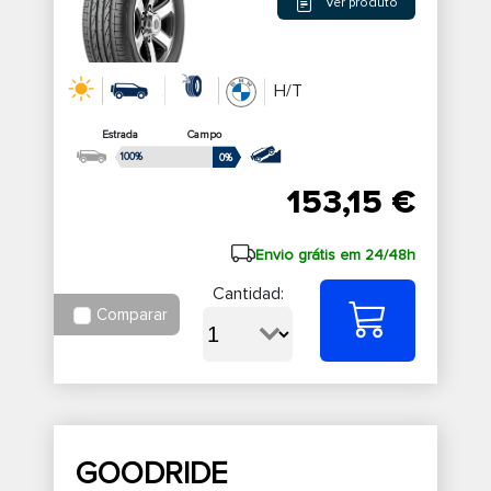
Ver produto
H/T
Estrada
Campo
100%
0%
153,15 €
Envio grátis em 24/48h
Cantidad:
Comparar
GOODRIDE