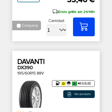
33,46 €
Envio grátis em 24/48h
Cantidad:
Comparar
DAVANTI
DX390
195/60R15 88V
68dB
Ver produto