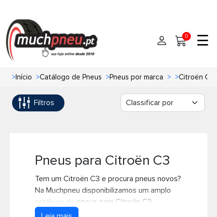
☰
0
>
Início
>
Catálogo de Pneus
>
Pneus por marca
>
>
Citroën C3
Início
Filtros
Pneus
Pneus de carro
Marcas
Pneus 4x4
Oficinas de Pneus
Pneus para Citroën C3
Tem um Citroën C3 e procura pneus novos?
Ajuda
Pneus de moto
Na Muchpneu disponibilizamos um amplo
catálogo de
pneus para Citroën C3
,
Contato
Pneus de Van
adaptados a todas as gerações e versões
Leia mais