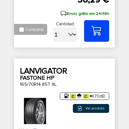
36,29 €
Envio grátis em 24/48h
Cantidad:
Comparar
LANVIGATOR
FASTONE HP
165/70R14 85T XL
70dB
Ver produto