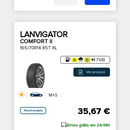
LANVIGATOR
COMFORT II
165/70R14 85T XL
71dB
Ver produto
M+S
35,67 €
Recomendado
Envio grátis em 24/48h