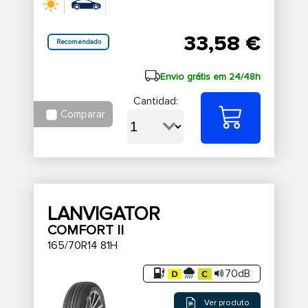
33,58 €
Recomendado
Envio grátis em 24/48h
Cantidad:
Comparar
LANVIGATOR
COMFORT II
165/70R14 81H
70dB
Ver produto