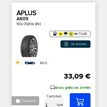
APLUS
A609
165/70R14 81H
70dB
Ver produto
M+S
33,09 €
Envio grátis em 24/48h
Cantidad:
Comparar