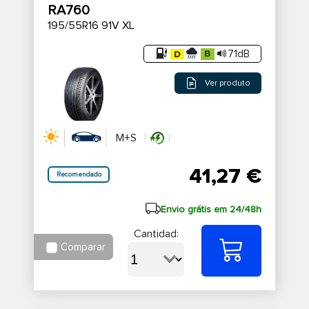
RA760
195/55R16 91V XL
71dB
Ver produto
M+S
41,27 €
Recomendado
Envio grátis em 24/48h
Cantidad:
Comparar