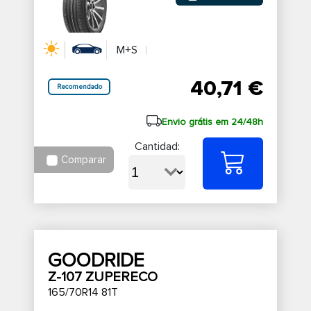
M+S
40,71 €
Recomendado
Envio grátis em 24/48h
Cantidad:
Comparar
GOODRIDE
Z-107 ZUPERECO
165/70R14 81T