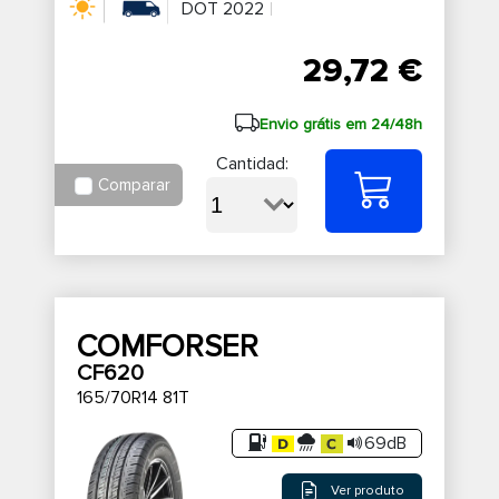
DOT 2022
29,72 €
Envio grátis em 24/48h
Cantidad:
Comparar
COMFORSER
CF620
165/70R14 81T
69dB
Ver produto