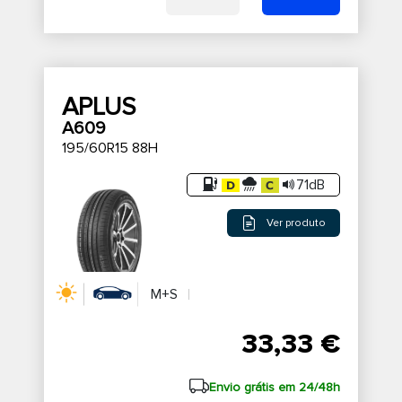
APLUS
A609
195/60R15 88H
71dB
Ver produto
M+S
33,33 €
Envio grátis em 24/48h