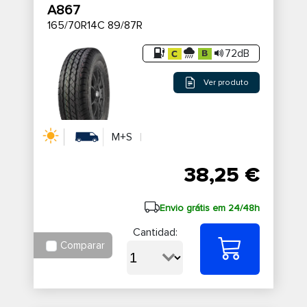
A867
165/70R14C 89/87R
72dB
Ver produto
M+S
38,25 €
Envio grátis em 24/48h
Cantidad:
Comparar