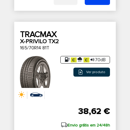
TRACMAX
X-PRIVILO TX2
165/70R14 81T
70dB
Ver produto
38,62 €
Envio grátis em 24/48h