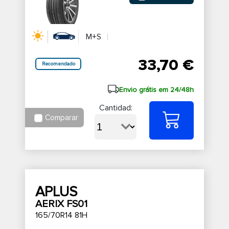
M+S
33,70 €
Recomendado
Envio grátis em 24/48h
Cantidad:
Comparar
APLUS
AERIX FS01
165/70R14 81H