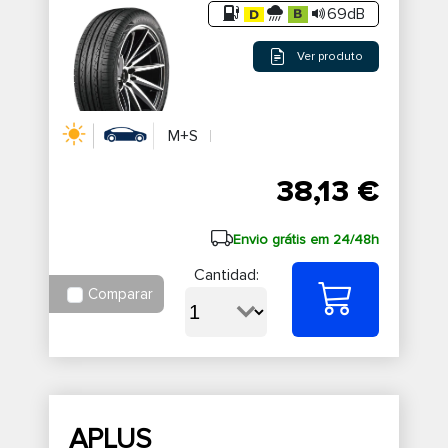
69dB
Ver produto
M+S
38,13 €
Envio grátis em 24/48h
Cantidad:
Comparar
APLUS