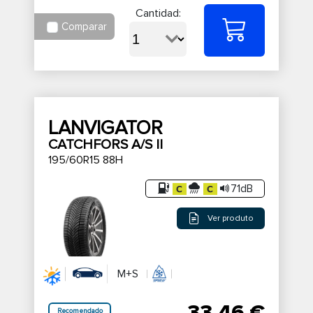
Cantidad:
Comparar
LANVIGATOR
CATCHFORS A/S II
195/60R15 88H
71dB
Ver produto
M+S
Recomendado