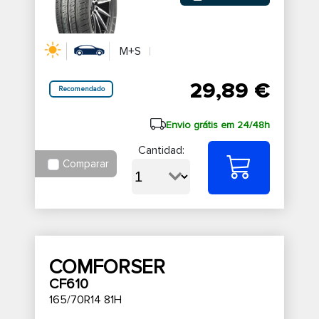
M+S
29,89 €
Recomendado
Envio grátis em 24/48h
Cantidad:
Comparar
COMFORSER
CF610
165/70R14 81H