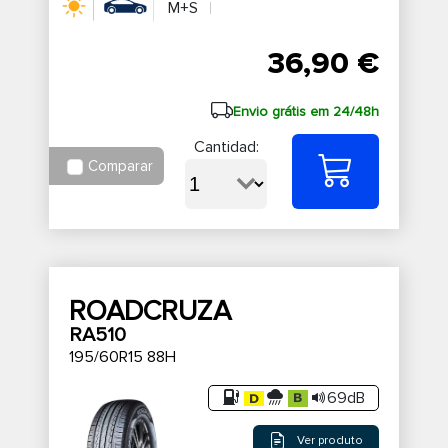
M+S
36,90 €
Envio grátis em 24/48h
Cantidad:
Comparar
ROADCRUZA
RA510
195/60R15 88H
69dB
Ver produto