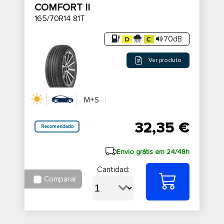
COMFORT II
165/70R14 81T
70dB
Ver produto
M+S
32,35 €
Recomendado
Envio grátis em 24/48h
Cantidad:
Comparar