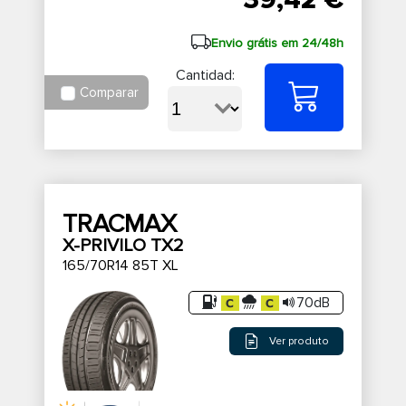
39,42 €
Envio grátis em 24/48h
Cantidad:
Comparar
TRACMAX
X-PRIVILO TX2
165/70R14 85T XL
70dB
Ver produto