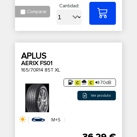
Cantidad:
Comparar
APLUS
AERIX FS01
165/70R14 85T XL
70dB
Ver produto
M+S