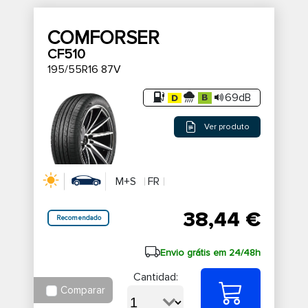
COMFORSER
CF510
195/55R16 87V
69dB
Ver produto
M+S
FR
38,44 €
Recomendado
Envio grátis em 24/48h
Cantidad:
Comparar