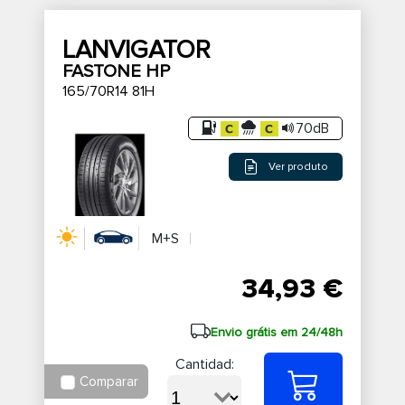
LANVIGATOR
FASTONE HP
165/70R14 81H
70dB
Ver produto
M+S
34,93 €
Envio grátis em 24/48h
Cantidad:
Comparar