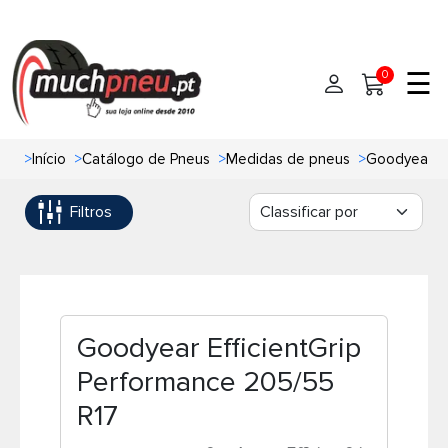
☰
0
>
Início
>
Catálogo de Pneus
>
Medidas de pneus
>
Goodyear ef
Início
Filtros
Pneus
Pneus de carro
Marcas
Pneus 4x4
Oficinas de Pneus
Goodyear EfficientGrip
Ajuda
Pneus de moto
Performance 205/55
R17
Contato
Pneus de Van