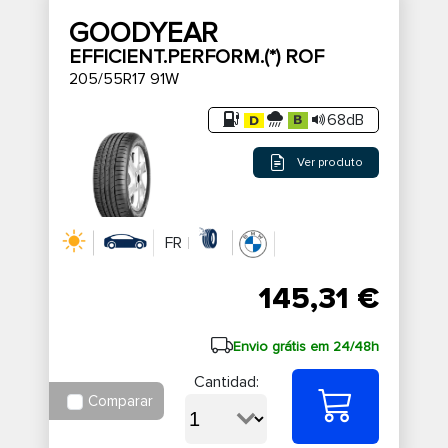
GOODYEAR
EFFICIENT.PERFORM.(*) ROF
205/55R17 91W
68dB
Ver produto
FR
145,31 €
Envio grátis em 24/48h
Cantidad:
Comparar