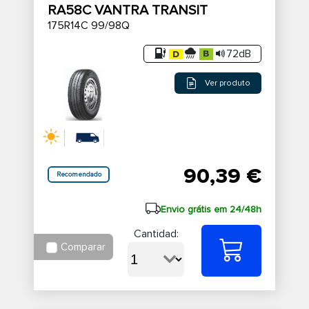
RA58C VANTRA TRANSIT
175R14C 99/98Q
72dB
Ver produto
90,39 €
Recomendado
Envio grátis em 24/48h
Cantidad:
Comparar