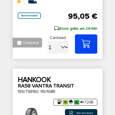
95,05 €
Recomendado
Envio grátis em 24/48h
Cantidad:
Comparar
HANKOOK
RA58 VANTRA TRANSIT
195/75R16C 110/108R
72dB
Ver produto