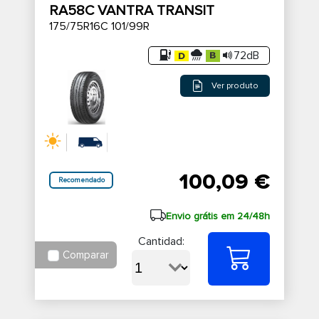
RA58C VANTRA TRANSIT
175/75R16C 101/99R
72dB
Ver produto
100,09 €
Recomendado
Envio grátis em 24/48h
Cantidad:
Comparar