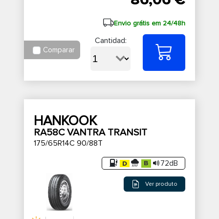
86,06 €
Envio grátis em 24/48h
Cantidad:
Comparar
HANKOOK
RA58C VANTRA TRANSIT
175/65R14C 90/88T
72dB
Ver produto