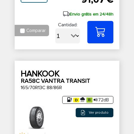
91,07 €
Envio grátis em 24/48h
Cantidad:
Comparar
HANKOOK
RA58C VANTRA TRANSIT
165/70R13C 88/86R
72dB
Ver produto