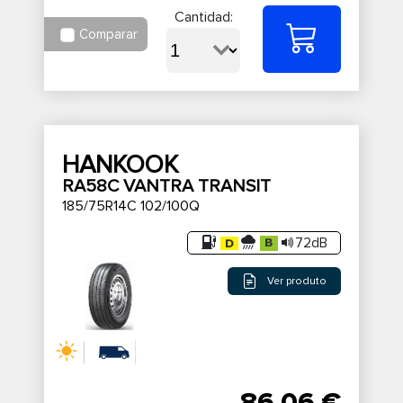
Cantidad:
Comparar
HANKOOK
RA58C VANTRA TRANSIT
185/75R14C 102/100Q
72dB
Ver produto