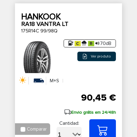
HANKOOK
RA18 VANTRA LT
175R14C 99/98Q
70dB
Ver produto
M+S
90,45 €
Envio grátis em 24/48h
Cantidad:
Comparar