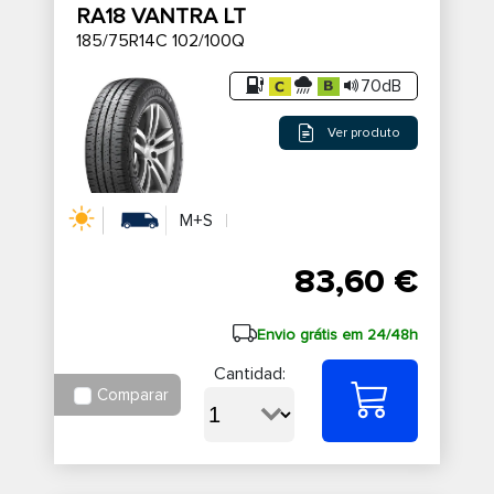
RA18 VANTRA LT
185/75R14C 102/100Q
70dB
Ver produto
M+S
83,60 €
Envio grátis em 24/48h
Cantidad:
Comparar