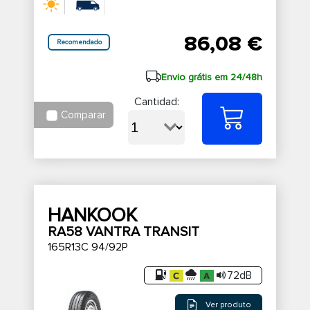
86,08 €
Recomendado
Envio grátis em 24/48h
Cantidad:
Comparar
HANKOOK
RA58 VANTRA TRANSIT
165R13C 94/92P
72dB
Ver produto