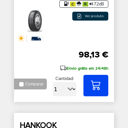
72dB
Ver produto
98,13 €
Envio grátis em 24/48h
Cantidad:
Comparar
HANKOOK