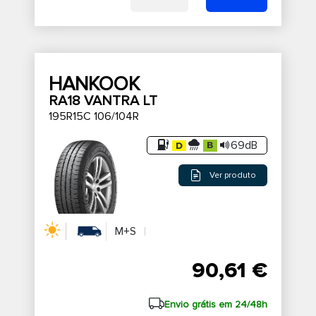
HANKOOK
RA18 VANTRA LT
195R15C 106/104R
69dB
Ver produto
M+S
90,61 €
Envio grátis em 24/48h