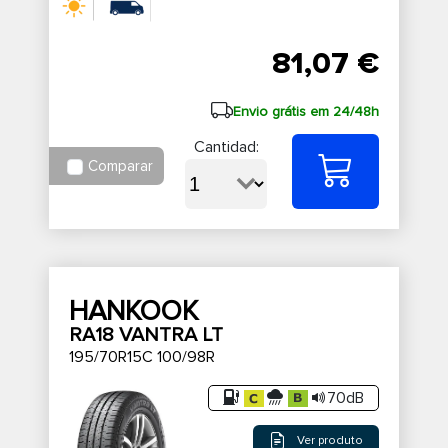
81,07 €
Envio grátis em 24/48h
Cantidad:
Comparar
HANKOOK
RA18 VANTRA LT
195/70R15C 100/98R
70dB
Ver produto