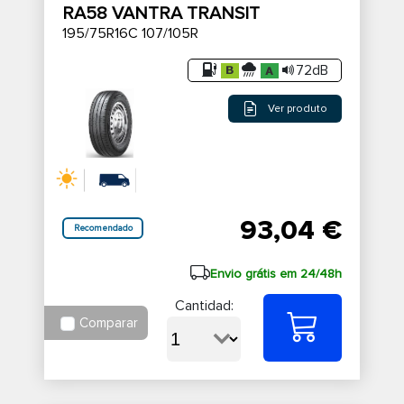
RA58 VANTRA TRANSIT
195/75R16C 107/105R
72dB
Ver produto
93,04 €
Recomendado
Envio grátis em 24/48h
Cantidad:
Comparar