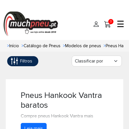
☰
0
>
Início
>
Catálogo de Pneus
>
Modelos de pneus
>
Pneus Hank
Início
Filtros
Pneus
Pneus de carro
Marcas
Pneus 4x4
Oficinas de Pneus
Pneus Hankook Vantra
baratos
Ajuda
Pneus de moto
Compre pneus Hankook Vantra mais
Contato
Pneus de Van
baratos
e com portes grátis
. Escolha agora
Leia mais