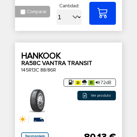
Cantidad:
Comparar
HANKOOK
RA58C VANTRA TRANSIT
145R13C 88/86R
72dB
Ver produto
Recomendado