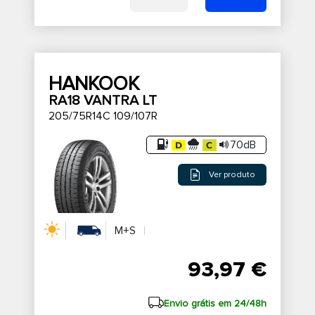
HANKOOK
RA18 VANTRA LT
205/75R14C 109/107R
70dB
Ver produto
M+S
93,97 €
Envio grátis em 24/48h