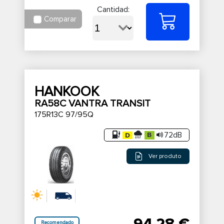
Cantidad:
Comparar
HANKOOK
RA58C VANTRA TRANSIT
175R13C 97/95Q
72dB
Ver produto
Recomendado