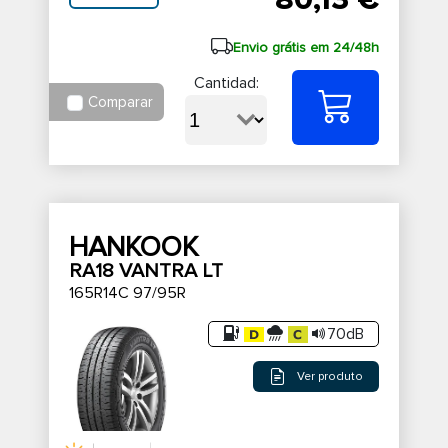
80,13 €
Envio grátis em 24/48h
Cantidad:
Comparar
HANKOOK
RA18 VANTRA LT
165R14C 97/95R
70dB
Ver produto