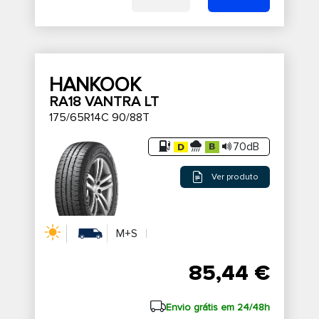
HANKOOK
RA18 VANTRA LT
175/65R14C 90/88T
70dB
Ver produto
M+S
85,44 €
Envio grátis em 24/48h