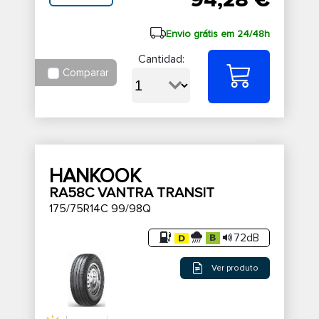
94,28 €
Envio grátis em 24/48h
Cantidad:
Comparar
HANKOOK
RA58C VANTRA TRANSIT
175/75R14C 99/98Q
72dB
Ver produto