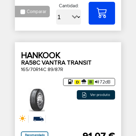
Cantidad:
Comparar
HANKOOK
RA58C VANTRA TRANSIT
165/70R14C 89/87R
72dB
Ver produto
Recomendado