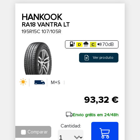
HANKOOK
RA18 VANTRA LT
195R15C 107/105R
70dB
Ver produto
M+S
93,32 €
Envio grátis em 24/48h
Cantidad:
Comparar