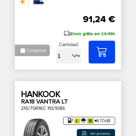
91,24 €
Envio grátis em 24/48h
Cantidad:
Comparar
HANKOOK
RA18 VANTRA LT
215/70R16C 110/108S
70dB
Ver produto