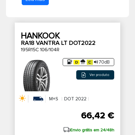
a medida ideal para a sua furgoneta ou
veículo comercial e adquira os seus novos
Pneus de caminhão
pneus Hankook Vantra
ao melhor preço
possível em Portugal
.
HANKOOK
RA18 VANTRA LT DOT2022
195R15C 106/104R
70dB
Ver produto
M+S
DOT 2022
66,42 €
Envio grátis em 24/48h