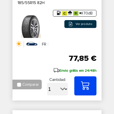
185/55R15 82H
70dB
Ver produto
FR
77,85 €
Envio grátis em 24/48h
Cantidad:
Comparar