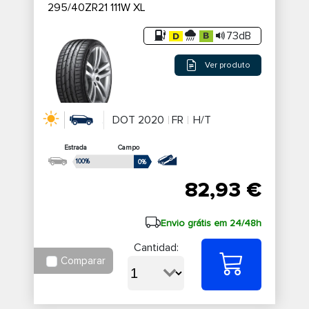
295/40ZR21 111W XL
73dB
Ver produto
DOT 2020
FR
H/T
Estrada
Campo
100%
0%
82,93 €
Envio grátis em 24/48h
Cantidad:
Comparar