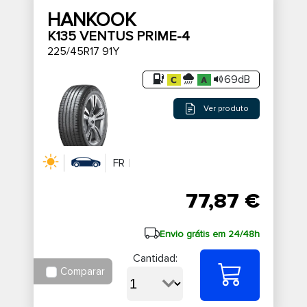
HANKOOK
K135 VENTUS PRIME-4
225/45R17 91Y
69dB
Ver produto
FR
77,87 €
Envio grátis em 24/48h
Cantidad:
Comparar