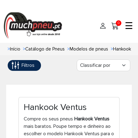
☰
0
>
Início
>
Catálogo de Pneus
>
Modelos de pneus
>
Hankook Ve
Início
Filtros
Pneus
Pneus de carro
Marcas
Pneus 4x4
Oficinas de Pneus
Hankook Ventus
Ajuda
Pneus de moto
Compre os seus pneus
Hankook Ventus
mais baratos. Poupe tempo e dinheiro ao
Contato
Pneus de Van
escolher o modelo Hankook Ventus para o