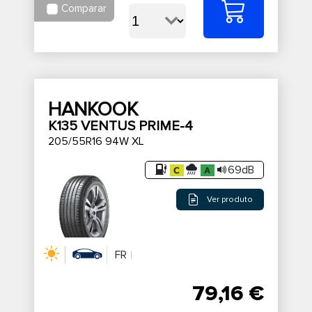
Comparar
HANKOOK
K135 VENTUS PRIME-4
205/55R16 94W XL
69dB
Ver produto
FR
79,16 €