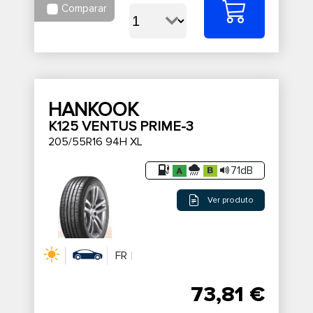
Comparar
HANKOOK
K125 VENTUS PRIME-3
205/55R16 94H XL
71dB
Ver produto
FR
73,81 €