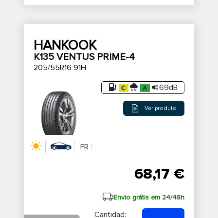
HANKOOK
K135 VENTUS PRIME-4
205/55R16 91H
69dB
Ver produto
FR
68,17 €
Envio grátis em 24/48h
Cantidad: