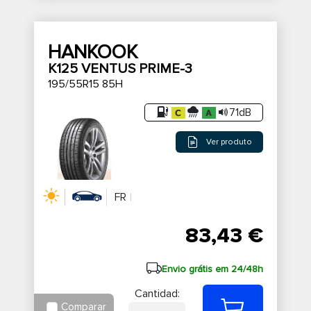
HANKOOK
K125 VENTUS PRIME-3
195/55R15 85H
71dB
Ver produto
FR
83,43 €
Envio grátis em 24/48h
Cantidad:
Comparar