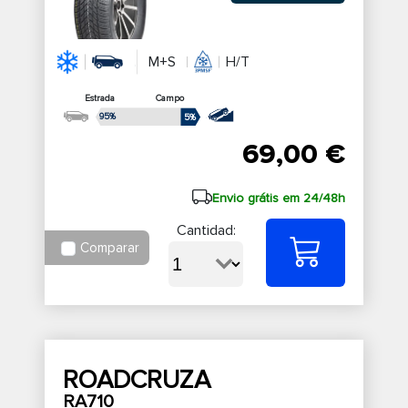
M+S
H/T
Estrada
Campo
95%
5%
69,00 €
Envio grátis em 24/48h
Cantidad:
Comparar
ROADCRUZA
RA710