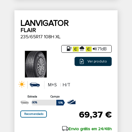
LANVIGATOR
FLAIR
235/65R17 108H XL
71dB
Ver produto
M+S
H/T
Estrada
Campo
90%
10%
69,37 €
Recomendado
Envio grátis em 24/48h