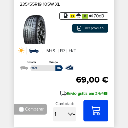
235/55R19 105W XL
70dB
Ver produto
M+S
FR
H/T
Estrada
Campo
100%
0%
69,00 €
Envio grátis em 24/48h
Cantidad:
Comparar