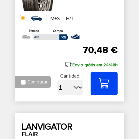
M+S
H/T
Estrada
Campo
90%
10%
70,48 €
Envio grátis em 24/48h
Cantidad:
Comparar
LANVIGATOR
FLAIR