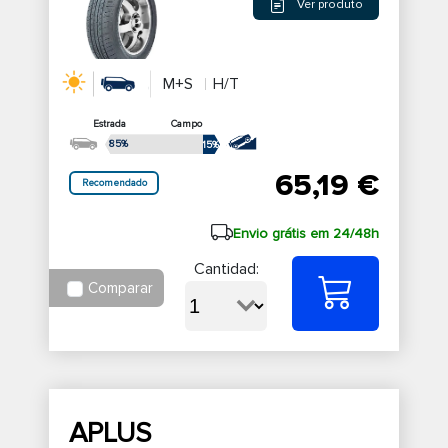
Ver produto
M+S
H/T
Estrada
Campo
85%
15%
65,19 €
Recomendado
Envio grátis em 24/48h
Cantidad:
Comparar
APLUS