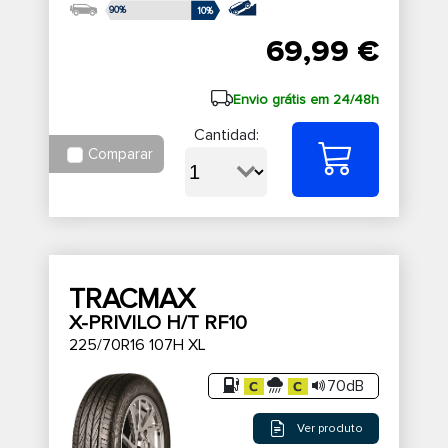
90%
10%
69,99 €
Envio grátis em 24/48h
Cantidad:
Comparar
TRACMAX
X-PRIVILO H/T RF10
225/70R16 107H XL
70dB
Ver produto