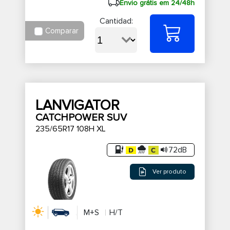
Envio grátis em 24/48h
Cantidad:
Comparar
LANVIGATOR
CATCHPOWER SUV
235/65R17 108H XL
72dB
Ver produto
M+S
H/T