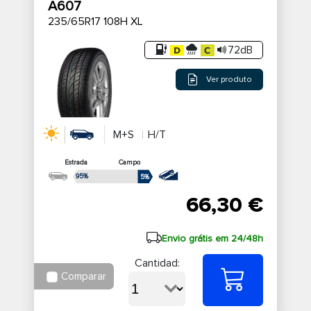
A607
235/65R17 108H XL
72dB
Ver produto
M+S
H/T
Estrada
Campo
95%
5%
66,30 €
Envio grátis em 24/48h
Cantidad:
Comparar