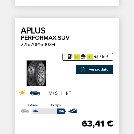
APLUS
PERFORMAX SUV
225/70R16 103H
71dB
Ver produto
M+S
H/T
Estrada
Campo
90%
10%
63,41 €