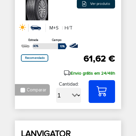
Ver produto
M+S
H/T
Estrada
Campo
90%
10%
61,62 €
Recomendado
Envio grátis em 24/48h
Cantidad:
Comparar
LANVIGATOR