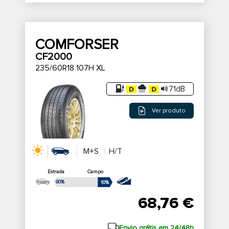
COMFORSER
CF2000
235/60R18 107H XL
71dB
Ver produto
M+S
H/T
Estrada
Campo
90%
10%
68,76 €
Envio grátis em 24/48h