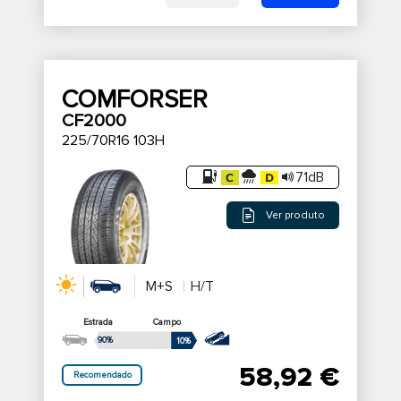
COMFORSER
CF2000
225/70R16 103H
71dB
Ver produto
M+S
H/T
Estrada
Campo
90%
10%
58,92 €
Recomendado