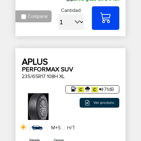
Cantidad:
Comparar
APLUS
PERFORMAX SUV
235/65R17 108H XL
71dB
Ver produto
M+S
H/T
Estrada
Campo