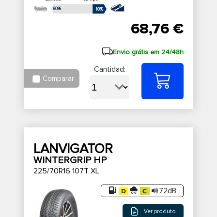
90%
10%
68,76 €
Envio grátis em 24/48h
Cantidad:
Comparar
LANVIGATOR
WINTERGRIP HP
225/70R16 107T XL
72dB
Ver produto