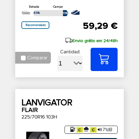
Estrada
Campo
85%
15%
59,29 €
Recomendado
Envio grátis em 24/48h
Cantidad:
Comparar
LANVIGATOR
FLAIR
225/70R16 103H
71dB