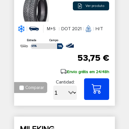
Ver produto
M+S
DOT 2021
H/T
Estrada
Campo
95%
5%
53,75 €
Envio grátis em 24/48h
Cantidad:
Comparar