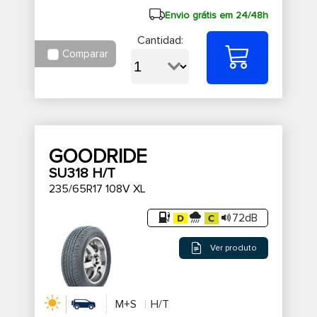
Envio grátis em 24/48h
Cantidad:
Comparar
GOODRIDE
SU318 H/T
235/65R17 108V XL
72dB
Ver produto
M+S
H/T