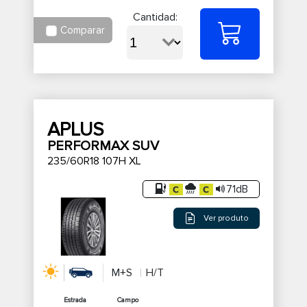
Cantidad:
Comparar
APLUS
PERFORMAX SUV
235/60R18 107H XL
71dB
Ver produto
M+S
H/T
Estrada
Campo