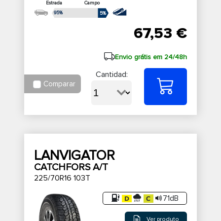
Estrada
Campo
95%
5%
67,53 €
Envio grátis em 24/48h
Cantidad:
Comparar
LANVIGATOR
CATCHFORS A/T
225/70R16 103T
71dB
Ver produto