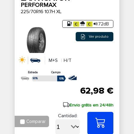
PERFORMAX
225/70R16 107H XL
72dB
Ver produto
M+S
H/T
Estrada
Campo
90%
10%
62,98 €
Envio grátis em 24/48h
Cantidad:
Comparar