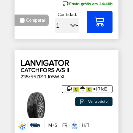
Envio grátis em 24/48h
Cantidad:
Comparar
LANVIGATOR
CATCHFORS A/S II
235/55ZR19 105W XL
71dB
Ver produto
M+S
FR
H/T