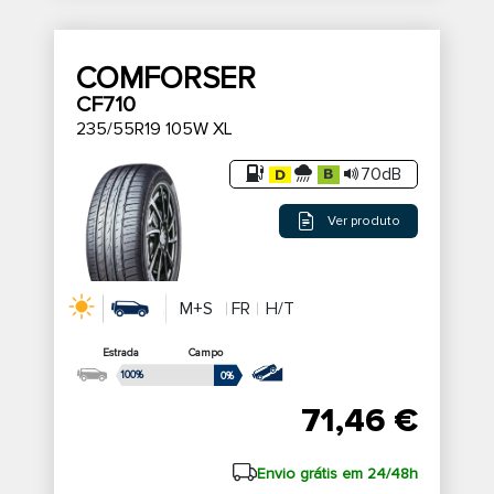
COMFORSER
CF710
235/55R19 105W XL
70dB
Ver produto
M+S
FR
H/T
Estrada
Campo
100%
0%
71,46 €
Envio grátis em 24/48h