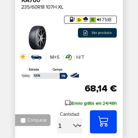
RA760
235/60R18 107H XL
71dB
Ver produto
M+S
H/T
Estrada
Campo
100%
0%
68,14 €
Envio grátis em 24/48h
Cantidad:
Comparar