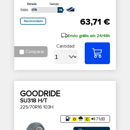
Estrada
Campo
95%
5%
63,71 €
Recomendado
Envio grátis em 24/48h
Cantidad:
Comparar
GOODRIDE
SU318 H/T
225/70R16 103H
71dB