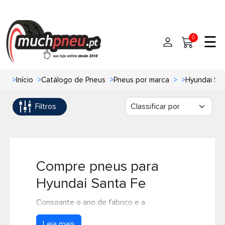
☰
0
>
Início
>
Catálogo de Pneus
>
Pneus por marca
>
>
Hyundai Sa
Início
Filtros
Pneus
Pneus de carro
Marcas
Pneus 4x4
Oficinas de Pneus
Compre pneus para
Hyundai Santa Fe
Ajuda
Pneus de moto
Consoante o ano de fabrico e a
Contato
Pneus de Van
motorização, é possível montar diferentes
Leia mais