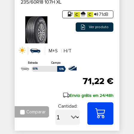
235/60R18 107H XL
71dB
Ver produto
M+S
H/T
Estrada
Campo
90%
10%
71,22 €
Envio grátis em 24/48h
Cantidad:
Comparar