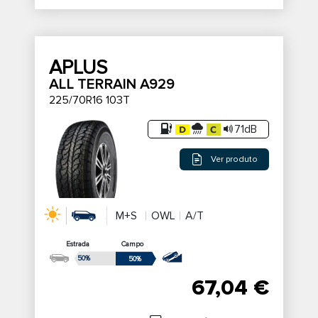
APLUS
ALL TERRAIN A929
225/70R16 103T
71dB
Ver produto
M+S
OWL
A/T
Estrada
Campo
50%
50%
67,04 €