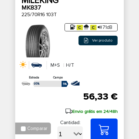
MILEKING
MK837
225/70R16 103T
71dB
Ver produto
M+S
H/T
Estrada
Campo
95%
5%
56,33 €
Envio grátis em 24/48h
Cantidad:
Comparar