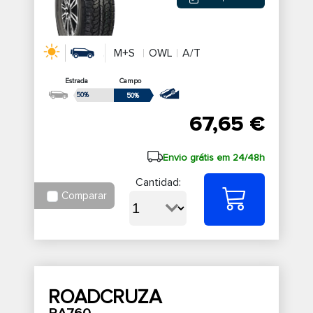
M+S
OWL
A/T
Estrada
Campo
50%
50%
67,65 €
Envio grátis em 24/48h
Cantidad:
Comparar
ROADCRUZA