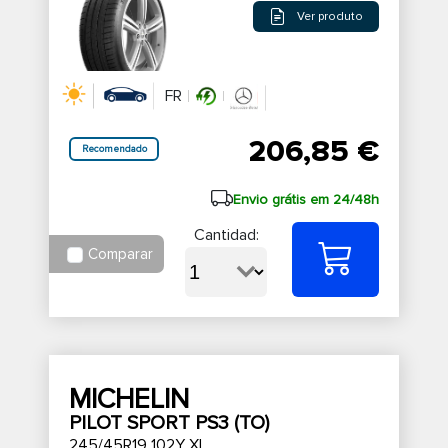
Ver produto
FR
206,85 €
Recomendado
Envio grátis em 24/48h
Cantidad:
Comparar
MICHELIN
PILOT SPORT PS3 (TO)
245/45R19 102Y XL