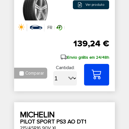
Ver produto
FR
139,24 €
Envio grátis em 24/48h
Cantidad:
Comparar
MICHELIN
PILOT SPORT PS3 AO DT1
215/45R16 90V XL