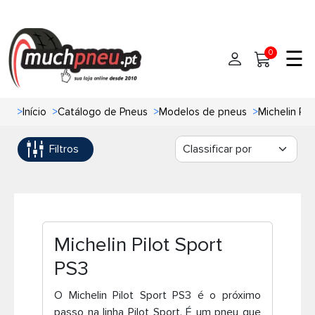
☰
0
>
Início
>
Catálogo de Pneus
>
Modelos de pneus
>
Michelin Pil
Início
Filtros
Pneus
Pneus de carro
Marcas
Pneus 4x4
Oficinas de Pneus
Michelin Pilot Sport
Ajuda
Pneus de moto
PS3
Contato
O Michelin Pilot Sport PS3 é o próximo
Pneus de Van
passo na linha Pilot Sport. É um pneu que