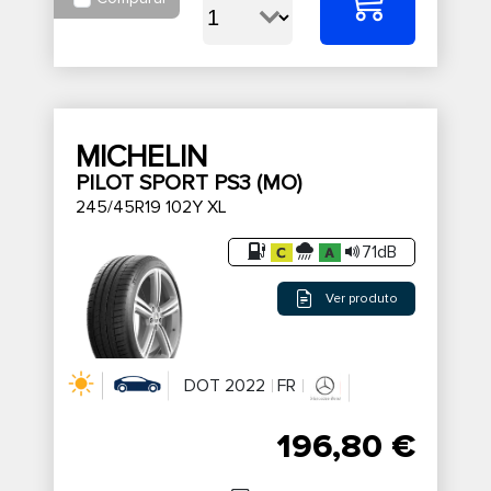
MICHELIN
PILOT SPORT PS3 (MO)
245/45R19 102Y XL
71dB
Ver produto
DOT 2022
FR
196,80 €