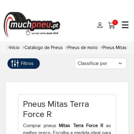
☰
0
>
Início
>
Catálogo de Pneus
>
Pneus de moto
>
Pneus Mitas Mo
Início
Filtros
Pneus
Pneus de carro
Marcas
Pneus 4x4
Oficinas de Pneus
Pneus Mitas Terra
Ajuda
Pneus de moto
Force R
Contato
Comprar pneus
Mitas Terra Force R
ao
Pneus de Van
melhor preço. Escolha a medida ideal para