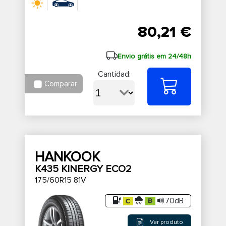
80,21 €
Envio grátis em 24/48h
Cantidad:
Comparar
HANKOOK
K435 KINERGY ECO2
175/60R15 81V
70dB
Ver produto