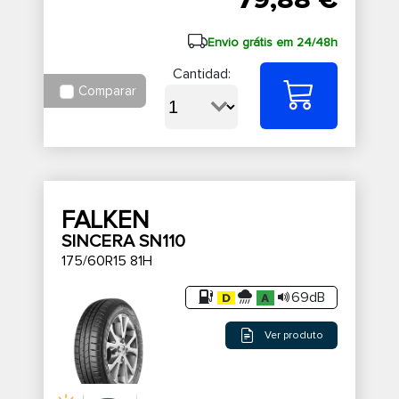
79,88 €
Envio grátis em 24/48h
Cantidad:
Comparar
FALKEN
SINCERA SN110
175/60R15 81H
69dB
Ver produto