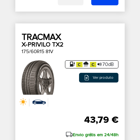
TRACMAX
X-PRIVILO TX2
175/60R15 81V
70dB
Ver produto
43,79 €
Envio grátis em 24/48h