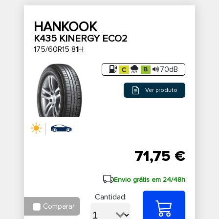
HANKOOK
K435 KINERGY ECO2
175/60R15 81H
70dB
Ver produto
71,75 €
Envio grátis em 24/48h
Cantidad:
Comparar