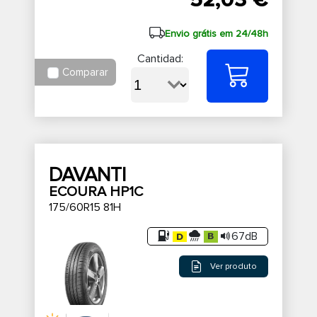
52,03 €
Envio grátis em 24/48h
Cantidad:
Comparar
DAVANTI
ECOURA HP1C
175/60R15 81H
67dB
Ver produto