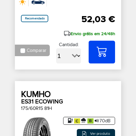
52,03 €
Recomendado
Envio grátis em 24/48h
Cantidad:
Comparar
KUMHO
ES31 ECOWING
175/60R15 81H
70dB
Ver produto