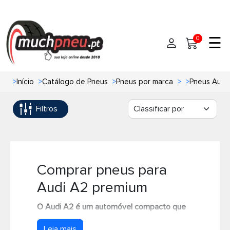
☰
0
>
Início
>
Catálogo de Pneus
>
Pneus por marca
>
>
Pneus Audi
Início
Filtros
Pneus
Pneus de carro
Marcas
Pneus 4x4
Oficinas de Pneus
Comprar pneus para
Audi A2 premium
Ajuda
Pneus de moto
O Audi A2 é um automóvel compacto que
Contato
Pneus de Van
combina eficiência e um design inteligente
Leia mais