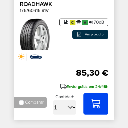
ROADHAWK
175/60R15 81V
70dB
Ver produto
85,30 €
Envio grátis em 24/48h
Cantidad:
Comparar