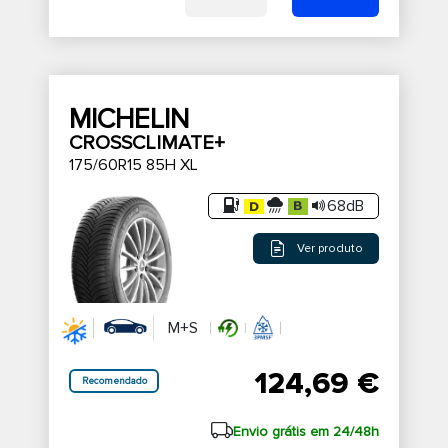
MICHELIN
CROSSCLIMATE+
175/60R15 85H XL
68dB
Ver produto
M+S
124,69 €
Recomendado
Envio grátis em 24/48h