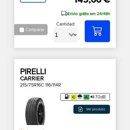
145,66 €
Envio grátis em 24/48h
Cantidad:
Comparar
PIRELLI
CARRIER
215/75R16C 116/114R
70dB
Ver produto