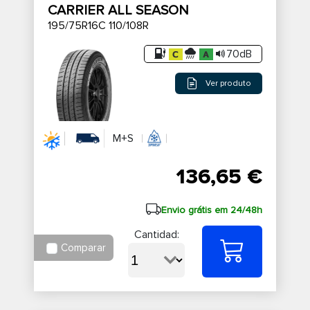
CARRIER ALL SEASON
195/75R16C 110/108R
70dB
Ver produto
M+S
136,65 €
Envio grátis em 24/48h
Cantidad:
Comparar