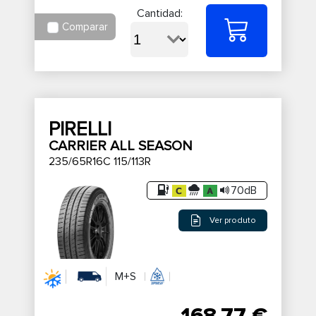
Cantidad:
Comparar
PIRELLI
CARRIER ALL SEASON
235/65R16C 115/113R
70dB
Ver produto
M+S