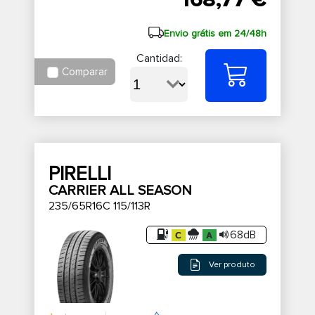
168,77 €
Envio grátis em 24/48h
Cantidad:
Comparar
PIRELLI
CARRIER ALL SEASON
235/65R16C 115/113R
68dB
Ver produto