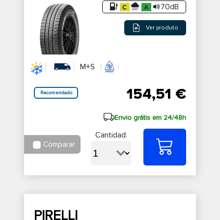
70dB
Ver produto
M+S
154,51 €
Recomendado
Envio grátis em 24/48h
Cantidad:
Comparar
PIRELLI