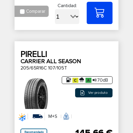
Cantidad:
Comparar
PIRELLI
CARRIER ALL SEASON
205/65R16C 107/105T
70dB
Ver produto
M+S
Recomendado