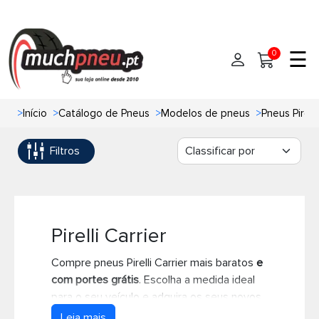
☰
0
>
Início
>
Catálogo de Pneus
>
Modelos de pneus
>
Pneus Pirelli
Início
Filtros
Pneus
Pneus de carro
Marcas
Pneus 4x4
Oficinas de Pneus
Pirelli Carrier
Compre pneus Pirelli Carrier mais baratos
e
Ajuda
Pneus de moto
com portes grátis
. Escolha a medida ideal
para o seu veículo e adquira os seus novos
Contato
Pneus de Van
pneus Pirelli Carrier ao melhor preço online.
Leia mais