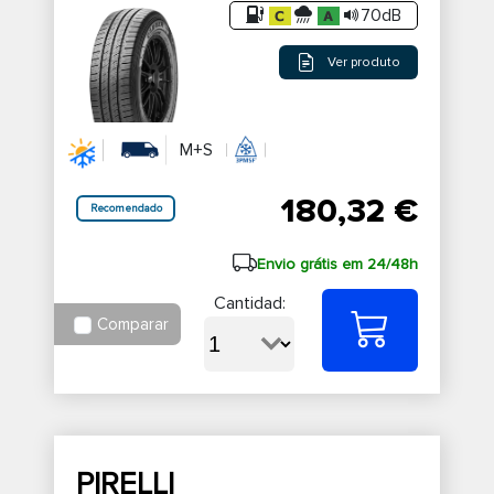
70dB
Ver produto
M+S
180,32 €
Recomendado
Envio grátis em 24/48h
Cantidad:
Comparar
PIRELLI