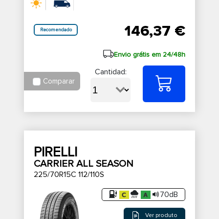
146,37 €
Recomendado
Envio grátis em 24/48h
Cantidad:
Comparar
PIRELLI
CARRIER ALL SEASON
225/70R15C 112/110S
70dB
Ver produto