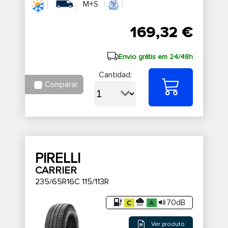
M+S
169,32 €
Envio grátis em 24/48h
Cantidad:
Comparar
PIRELLI
CARRIER
235/65R16C 115/113R
70dB
Ver produto