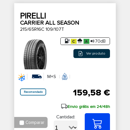
PIRELLI
CARRIER ALL SEASON
215/65R16C 109/107T
70dB
Ver produto
M+S
159,58 €
Recomendado
Envio grátis em 24/48h
Cantidad:
Comparar