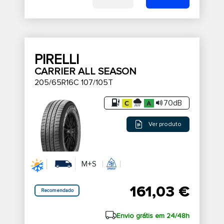
PIRELLI
CARRIER ALL SEASON
205/65R16C 107/105T
70dB
Ver produto
M+S
161,03 €
Recomendado
Envio grátis em 24/48h