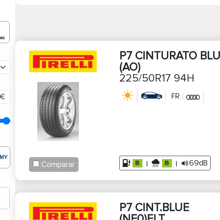
condutores: oferecer um produto que permite
poupa
apresentam melhores níveis de travagem do que alg
O
Pirelli Cinturato P7 Blue
foi desenvolvido para propor
ões
travagem e resistência ao rolamento em veículos de m
P7 CINTURATO BL
permitem aumentar a quilometragem habitual, garant
(AO)
Estão disponíveis várias medidas para se adaptarem
225/50R17 94H
Trata-se de um
pneu de verão
ideal para automóveis
FR
€
Pirelli. O fabricante italiano conseguiu melhorar a res
beneficiando claramente o desempenho em piso mol
De facto, a distância de travagem em superfícies m
comparação com o Cinturato P7. Uma razão mais do q
oferece máxima eficiência ao longo de milhares de q
MY
69dB
|
|
Comparar
Porquê comprar Pirelli Cin
A Pirelli conseguiu
reduzir a resistência ao rolamento
T
P7 CINT.BLUE
Desta forma, minimiza a dispersão de energia resul
(NF0)ELT