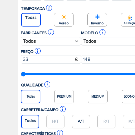
TEMPORADA
Todas
Verão
Inverno
4 Estaç
FABRICANTES
MODELO
PREÇO
€
QUALIDADE
Todas
PREMIUM
MEDIUM
ECONO
CARRETERA/CAMPO
Todas
H/T
A/T
R/T
M/
CARACTERÍSTICAS