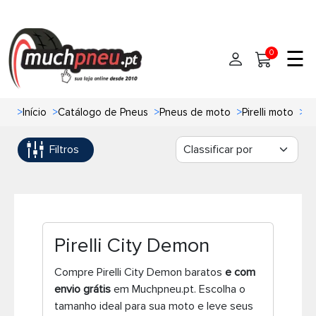
☰
0
>
Início
>
Catálogo de Pneus
>
Pneus de moto
>
Pirelli moto
>
Pi
Início
Filtros
Pneus
Pneus de carro
Marcas
Pneus 4x4
Oficinas de Pneus
Pirelli City Demon
Ajuda
Pneus de moto
Compre Pirelli City Demon baratos
e com
envio grátis
em Muchpneu.pt. Escolha o
Contato
Pneus de Van
tamanho ideal para sua moto e leve seus