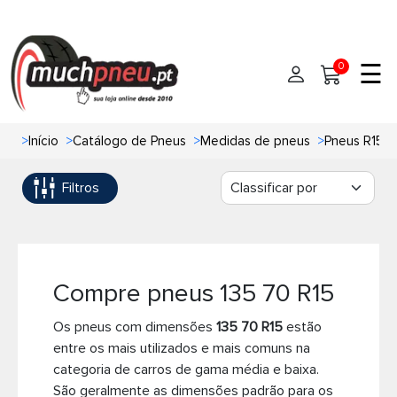
☰
0
>
Início
>
Catálogo de Pneus
>
Medidas de pneus
>
Pneus R15
Início
Filtros
Pneus
Pneus de carro
Marcas
Pneus 4x4
Oficinas de Pneus
Compre pneus 135 70 R15
Os pneus com dimensões
135 70 R15
estão
Ajuda
Pneus de moto
entre os mais utilizados e mais comuns na
categoria de carros de gama média e baixa.
Contato
Pneus de Van
São geralmente as dimensões padrão para os