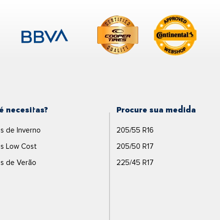
1
27
3
86
34
2
é necesitas?
Procure sua medida
s de Inverno
205/55 R16
s Low Cost
205/50 R17
s de Verão
225/45 R17