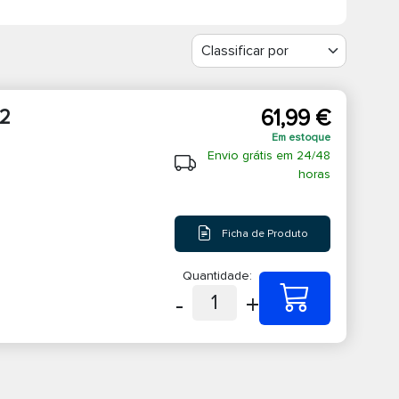
2
61,99 €
Em estoque
Envio grátis em 24/48
horas
Ficha de Produto
Quantidade:
-
+
1