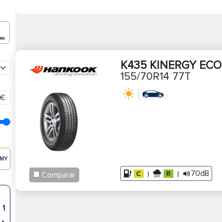
ões
K435 KINERGY ECO
155/70R14 77T
€
MY
70dB
|
|
Comparar
1