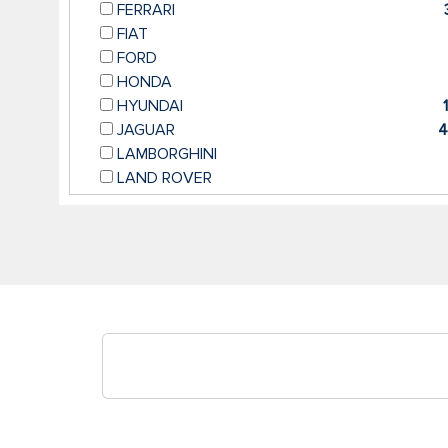
FERRARI
FIAT
FORD
HONDA
HYUNDAI
JAGUAR
4
LAMBORGHINI
LAND ROVER
LEXUS
MASERATI
MAZDA
MERCEDES
45
MINI
NISSAN
PORSCHE
1
RENAULT
SEAT
SKODA
SMART