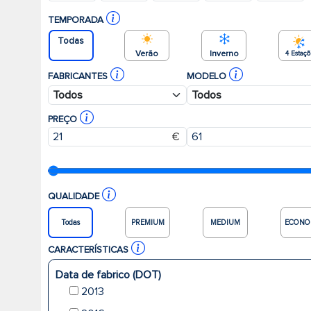
TEMPORADA
Todas
Verão
Inverno
4 Estaç
FABRICANTES
MODELO
PREÇO
€
QUALIDADE
Todas
PREMIUM
MEDIUM
ECONO
CARACTERÍSTICAS
Data de fabrico (DOT)
2013