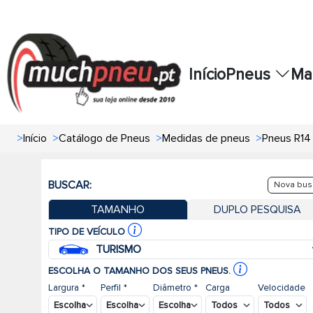
Início
Pneus
Ma
>
Início
>
Catálogo de Pneus
>
Medidas de pneus
>
Pneus R14
BUSCAR:
Nova bus
TAMANHO
DUPLO PESQUISA
TIPO DE VEÍCULO
TURISMO
ESCOLHA O TAMANHO DOS SEUS PNEUS.
Largura *
Perfil *
Diâmetro *
Carga
Velocidade