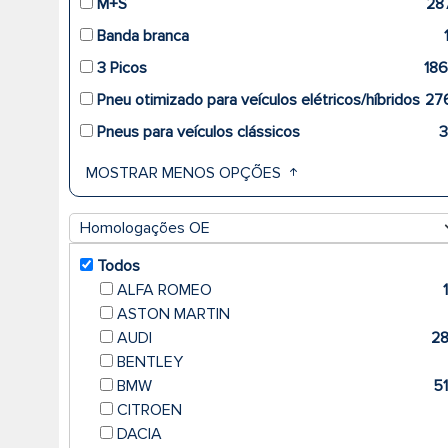
M+S
28
Banda branca
3 Picos
18
Pneu otimizado para veículos elétricos/híbridos
27
Pneus para veículos clássicos
MOSTRAR MENOS OPÇÕES
Homologações OE
Todos
ALFA ROMEO
ASTON MARTIN
AUDI
2
BENTLEY
BMW
5
CITROEN
DACIA