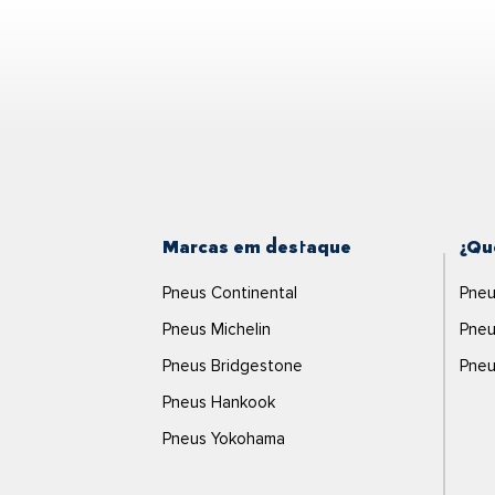
SUBARU
TESLA
TOYOTA
VOLKSWAGEN
VOLVO
VW
Marcas em destaque
¿Qu
Pneus Continental
Pneu
Pneus Michelin
Pneu
Pneus Bridgestone
Pneu
Pneus Hankook
Pneus Yokohama