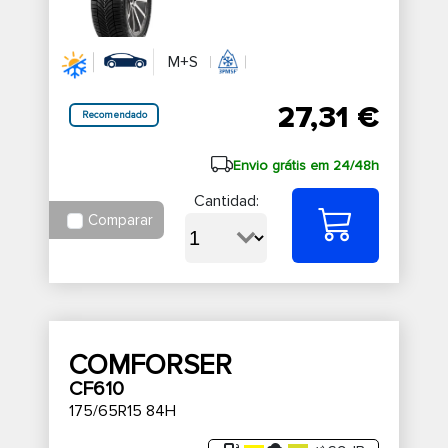
M+S
27,31 €
Recomendado
Envio grátis em 24/48h
Cantidad:
Comparar
COMFORSER
CF610
175/65R15 84H