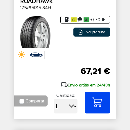
ROADHAWK
175/65R15 84H
70dB
Ver produto
67,21 €
Envio grátis em 24/48h
Cantidad:
Comparar