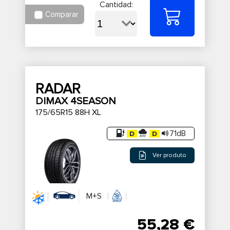
Cantidad:
Comparar
RADAR
DIMAX 4SEASON
175/65R15 88H XL
71dB
Ver produto
M+S
55,28 €