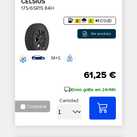
CELSIUS
175/65R15 84H
69dB
Ver produto
M+S
61,25 €
Envio grátis em 24/48h
Cantidad:
Comparar