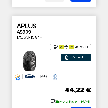
APLUS
AS909
175/65R15 84H
70dB
Ver produto
M+S
44,22 €
Envio grátis em 24/48h