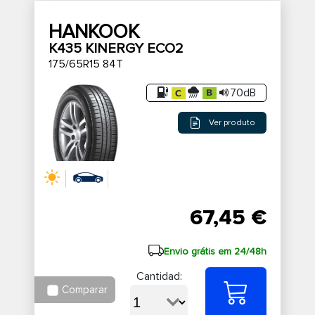
HANKOOK
K435 KINERGY ECO2
175/65R15 84T
70dB
Ver produto
67,45 €
Envio grátis em 24/48h
Cantidad:
Comparar