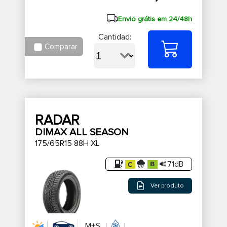
Envio grátis em 24/48h
Cantidad:
Comparar
RADAR
DIMAX ALL SEASON
175/65R15 88H XL
71dB
Ver produto
M+S