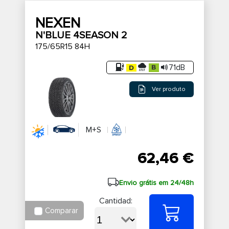
NEXEN
N'BLUE 4SEASON 2
175/65R15 84H
71dB
Ver produto
M+S
62,46 €
Envio grátis em 24/48h
Cantidad:
Comparar