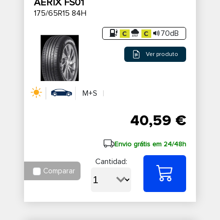
AERIX FS01
175/65R15 84H
70dB
Ver produto
M+S
40,59 €
Envio grátis em 24/48h
Cantidad:
Comparar