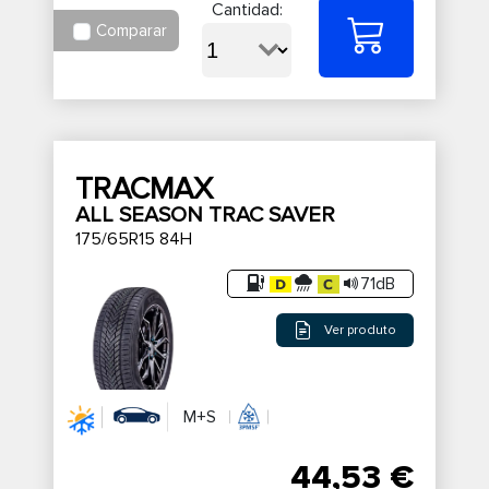
Cantidad:
Comparar
TRACMAX
ALL SEASON TRAC SAVER
175/65R15 84H
71dB
Ver produto
M+S
44,53 €