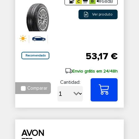
68dB
Ver produto
53,17 €
Recomendado
Envio grátis em 24/48h
Cantidad:
Comparar
AVON