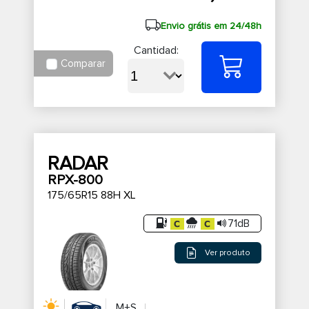
Envio grátis em 24/48h
Cantidad:
Comparar
RADAR
RPX-800
175/65R15 88H XL
71dB
Ver produto
M+S