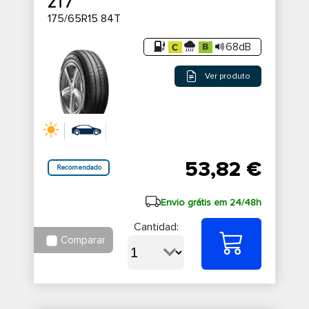
ZT7
175/65R15 84T
68dB
Ver produto
53,82 €
Recomendado
Envio grátis em 24/48h
Cantidad:
Comparar