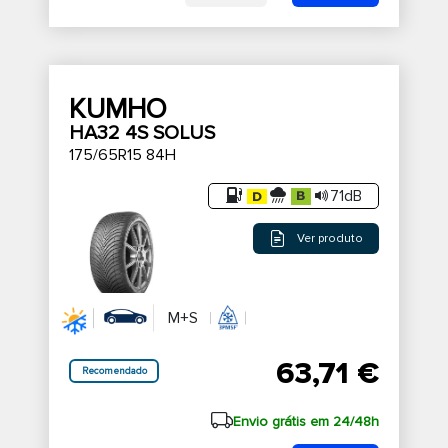
KUMHO
HA32 4S SOLUS
175/65R15 84H
71dB
Ver produto
M+S
63,71 €
Recomendado
Envio grátis em 24/48h