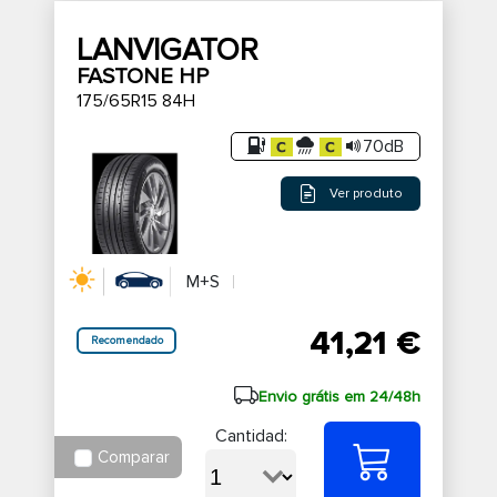
LANVIGATOR
FASTONE HP
175/65R15 84H
70dB
Ver produto
M+S
41,21 €
Recomendado
Envio grátis em 24/48h
Cantidad:
Comparar