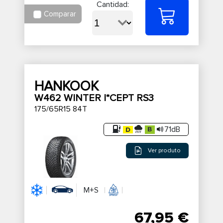
Cantidad:
Comparar
HANKOOK
W462 WINTER I*CEPT RS3
175/65R15 84T
71dB
Ver produto
M+S
67,95 €