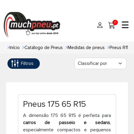
☰
0
>
Início
>
Catálogo de Pneus
>
Medidas de pneus
>
Pneus R15
Início
Filtros
Pneus
Pneus de carro
Marcas
Pneus 4x4
Oficinas de Pneus
Pneus 175 65 R15
Ajuda
Pneus de moto
A dimensão 175 65 R15 é perfeita para
carros de passeio e sedans
,
Contato
Pneus de Van
especialmente compactos e pequenos