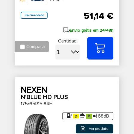
51,14 €
Recomendado
Envio grátis em 24/48h
Cantidad:
Comparar
NEXEN
N'BLUE HD PLUS
175/65R15 84H
68dB
Ver produto