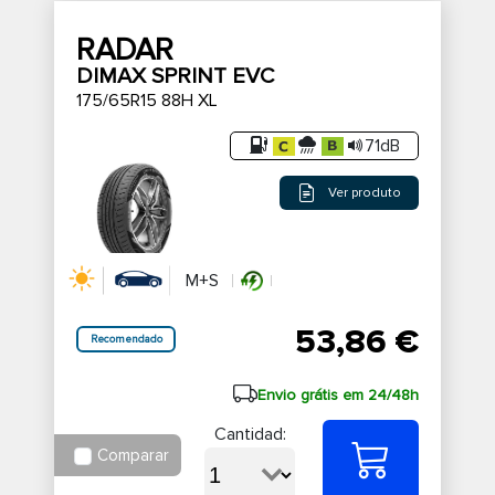
RADAR
DIMAX SPRINT EVC
175/65R15 88H XL
71dB
Ver produto
M+S
53,86 €
Recomendado
Envio grátis em 24/48h
Cantidad:
Comparar