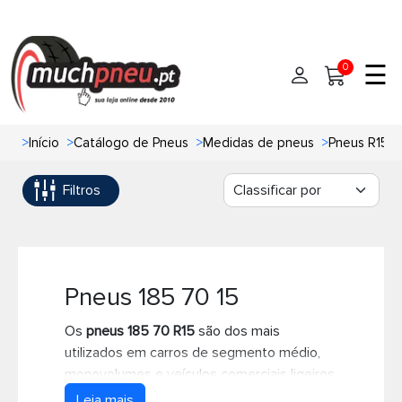
☰
0
>
Início
>
Catálogo de Pneus
>
Medidas de pneus
>
Pneus R15
Início
Filtros
Pneus
Pneus de carro
Marcas
Pneus 4x4
Oficinas de Pneus
Pneus 185 70 15
Os
pneus 185 70 R15
são dos mais
Ajuda
Pneus de moto
utilizados em carros de segmento médio,
monovolumes e veículos comerciais ligeiros,
Contato
Pneus de Van
pois oferecem um excelente equilíbrio entre
Leia mais