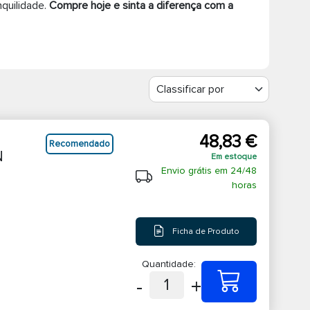
nquilidade.
Compre hoje e sinta a diferença com a
48,83 €
Recomendado
N
Em estoque
Envio grátis em 24/48
horas
Ficha de Produto
Quantidade:
-
+
1