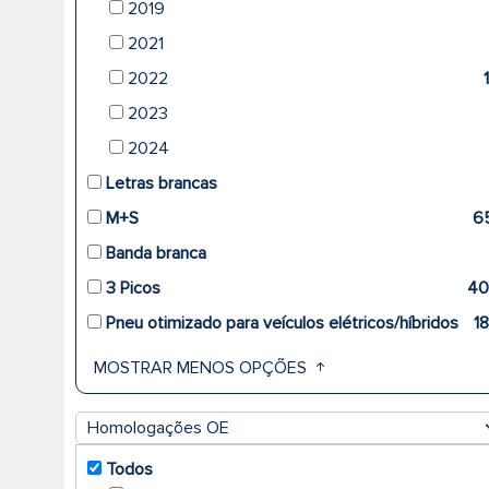
2019
2021
2022
2023
2024
Letras brancas
M+S
6
Banda branca
3 Picos
40
Pneu otimizado para veículos elétricos/híbridos
1
MOSTRAR MENOS OPÇÕES
Homologações OE
Todos