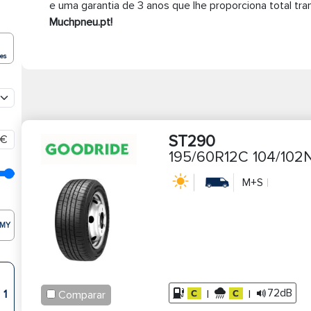
e uma garantia de 3 anos que lhe proporciona total tra
Muchpneu.pt!
ões
ST290
€
195/60R12C 104/102
M+S
MY
72dB
|
|
1
Comparar