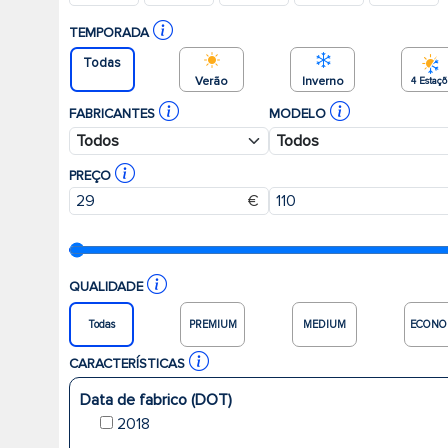
TEMPORADA
Todas
Verão
Inverno
4 Estaç
FABRICANTES
MODELO
PREÇO
€
QUALIDADE
Todas
PREMIUM
MEDIUM
ECONO
CARACTERÍSTICAS
Data de fabrico (DOT)
2018