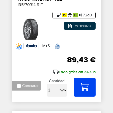
195/70R14 91T
72dB
Ver produto
M+S
89,43 €
Envio grátis em 24/48h
Cantidad:
Comparar