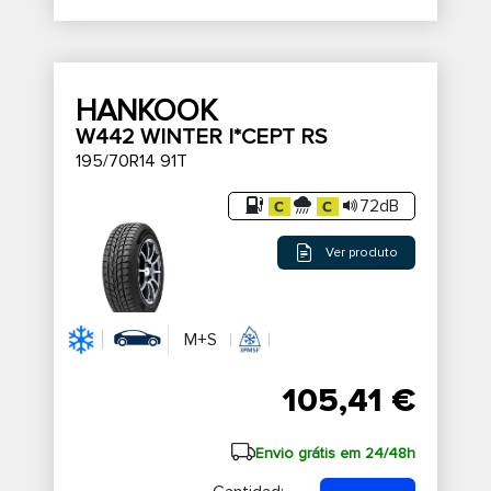
HANKOOK
W442 WINTER I*CEPT RS
195/70R14 91T
72dB
Ver produto
M+S
105,41 €
Envio grátis em 24/48h