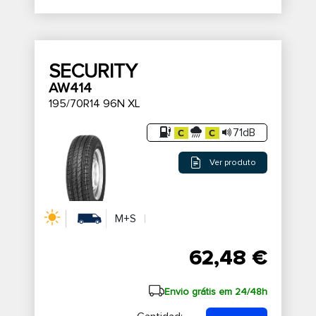
SECURITY
AW414
195/70R14 96N XL
71dB
Ver produto
M+S
62,48 €
Envio grátis em 24/48h