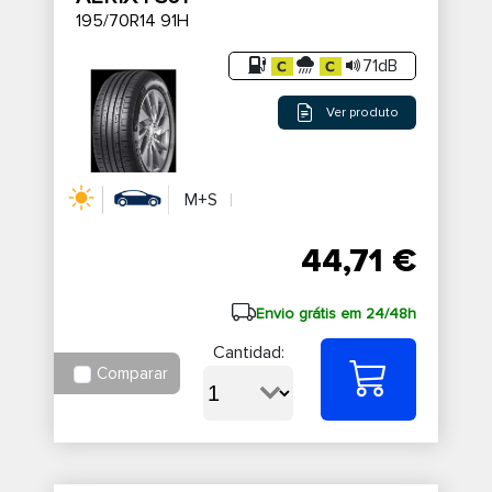
195/70R14 91H
71dB
Ver produto
M+S
44,71 €
Envio grátis em 24/48h
Cantidad:
Comparar