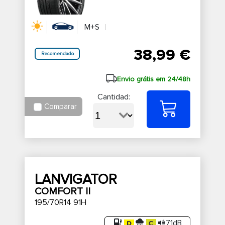
M+S
38,99 €
Recomendado
Envio grátis em 24/48h
Cantidad:
Comparar
LANVIGATOR
COMFORT II
195/70R14 91H
71dB