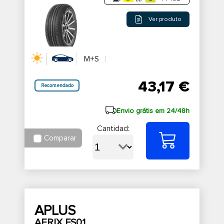
Ver produto
M+S
43,17 €
Recomendado
Envio grátis em 24/48h
Cantidad:
Comparar
APLUS
AERIX FS01