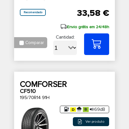
33,58 €
Recomendado
Envio grátis em 24/48h
Cantidad:
Comparar
COMFORSER
CF510
195/70R14 91H
69dB
Ver produto