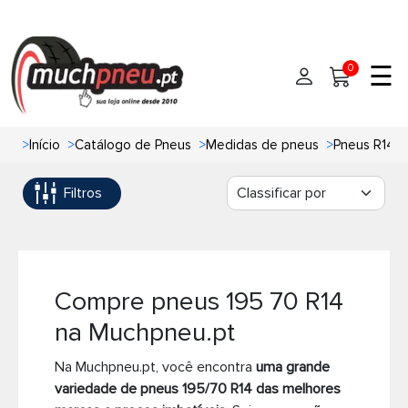
☰
0
>
Início
>
Catálogo de Pneus
>
Medidas de pneus
>
Pneus R14
Início
Filtros
Pneus
Pneus de carro
Marcas
Pneus 4x4
Oficinas de Pneus
Compre pneus 195 70 R14
na Muchpneu.pt
Ajuda
Pneus de moto
Na Muchpneu.pt, você encontra
uma grande
Contato
Pneus de Van
variedade de pneus 195/70 R14 das melhores