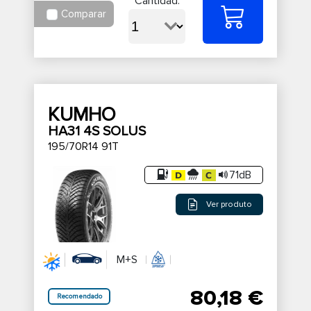
Cantidad:
Comparar
KUMHO
HA31 4S SOLUS
195/70R14 91T
71dB
Ver produto
M+S
80,18 €
Recomendado