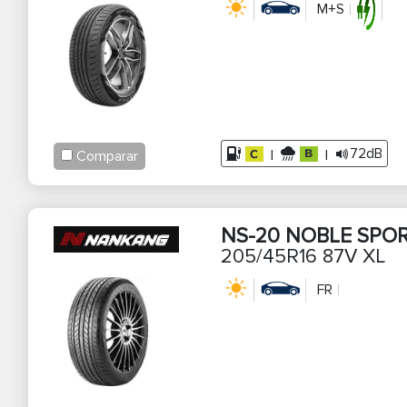
M+S
1
27
3
87
34
2
72dB
|
|
Comparar
NS-20 NOBLE SPO
205/45R16 87V XL
FR