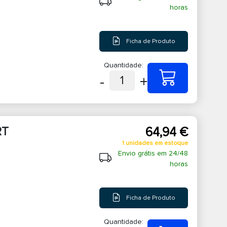
horas
Ficha de Produto
Quantidade:
-
+
1
RT
64,94 €
1 unidades em estoque
Envio grátis em 24/48
horas
Ficha de Produto
Quantidade: