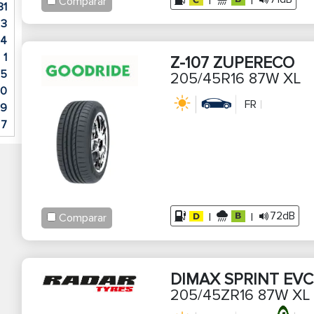
|
|
Comparar
31
3
4
1
Z-107 ZUPERECO
15
205/45R16 87W XL
0
FR
9
7
2
22
1
0
33
72dB
|
|
Comparar
1
74
15
6
DIMAX SPRINT EVC
4
205/45ZR16 87W XL
3