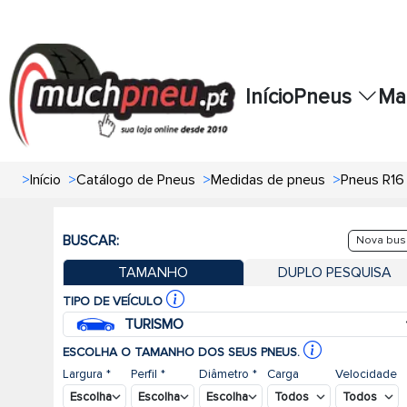
Início
Pneus
Ma
>
Início
>
Catálogo de Pneus
>
Medidas de pneus
>
Pneus R16
BUSCAR:
Nova bus
TAMANHO
DUPLO PESQUISA
TIPO DE VEÍCULO
TURISMO
ESCOLHA O TAMANHO DOS SEUS PNEUS.
Largura *
Perfil *
Diâmetro *
Carga
Velocidade