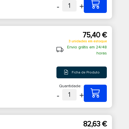
-
+
1
75,40 €
3 unidades em estoque
Envio grátis em 24/48
horas
Ficha de Produto
Quantidade:
-
+
1
82,63 €