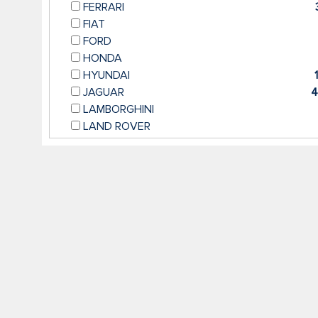
FERRARI
FIAT
FORD
HONDA
HYUNDAI
JAGUAR
4
LAMBORGHINI
LAND ROVER
LEXUS
MASERATI
MAZDA
MERCEDES
46
MINI
NISSAN
PORSCHE
1
RENAULT
SEAT
SKODA
SMART