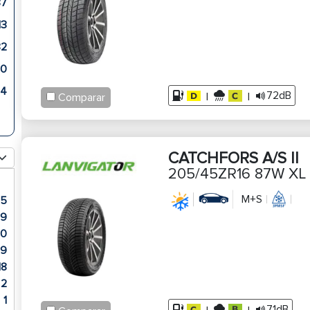
87
13
82
60
34
72dB
|
|
Comparar
CATCHFORS A/S II
205/45ZR16 87W XL
M+S
15
9
90
9
18
2
1
71dB