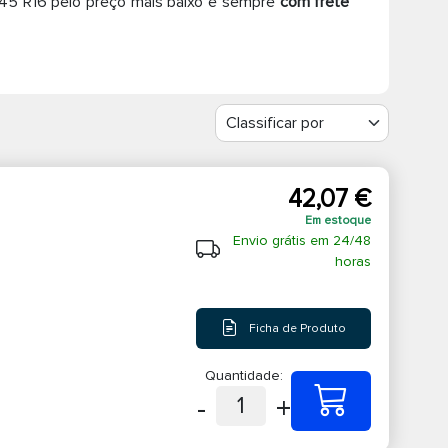
/45 R16 pelo preço mais baixo e sempre
com frete
42,07 €
Em estoque
Envio grátis em 24/48
horas
Ficha de Produto
Quantidade:
-
+
1