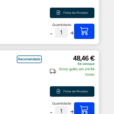
Ficha de Produto
Quantidade:
-
+
1
48,46 €
Recomendado
Em estoque
Envio grátis em 24/48
horas
Ficha de Produto
Quantidade:
-
+
1