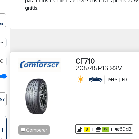
para todos os bolsos e leve seus novos pneus 205
grátis
.
ões
CF710
€
205/45R16 83V
M+S
FR
MY
69dB
|
|
Comparar
1