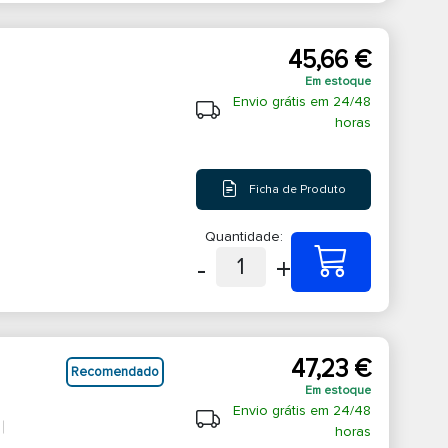
45,66 €
Em estoque
Envio grátis em 24/48
horas
Ficha de Produto
Quantidade:
-
+
1
47,23 €
Recomendado
Em estoque
Envio grátis em 24/48
horas