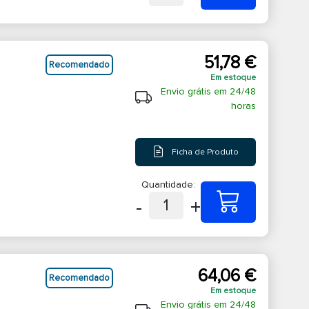
51,78 €
Recomendado
Em estoque
Envio grátis em 24/48
horas
Ficha de Produto
Quantidade:
-
+
1
64,06 €
Recomendado
Em estoque
Envio grátis em 24/48