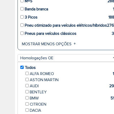
M+S
28
Banda branca
3 Picos
18
Pneu otimizado para veículos elétricos/híbridos
27
Pneus para veículos clássicos
MOSTRAR MENOS OPÇÕES
Homologações OE
Todos
ALFA ROMEO
ASTON MARTIN
AUDI
2
BENTLEY
BMW
5
CITROEN
DACIA