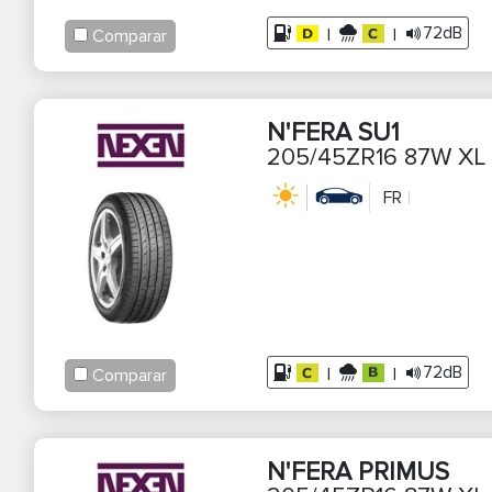
72dB
|
|
Comparar
N'FERA SU1
205/45ZR16 87W XL
FR
72dB
|
|
Comparar
N'FERA PRIMUS