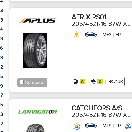
4
3
AERIX RS01
3
205/45ZR16 87W XL
4
M+S
FR
13
26
53
42
15
71dB
|
|
Comparar
9
47
85
CATCHFORS A/S
205/45ZR16 87W XL
13
32
M+S
FR