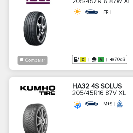
205/45ZR16 87W XL
FR
70dB
|
|
Comparar
HA32 4S SOLUS
205/45R16 87V XL
M+S