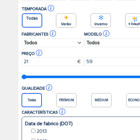
TEMPORADA
Todas
Verão
Inverno
4 Estaç
FABRICANTES
MODELO
PREÇO
€
QUALIDADE
Todas
PREMIUM
MEDIUM
ECONO
CARACTERÍSTICAS
Data de fabrico (DOT)
2013