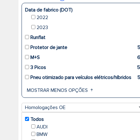
Data de fabrico (DOT)
2022
2023
Runflat
Protetor de jante
M+S
3 Picos
5
Pneu otimizado para veículos elétricos/híbridos
MOSTRAR MENOS OPÇÕES
Homologações OE
Todos
AUDI
BMW