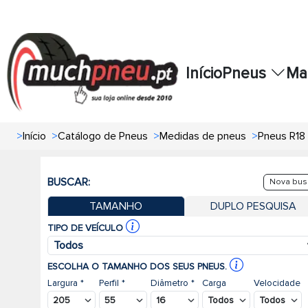
Início
Pneus
Ma
>
Início
>
Catálogo de Pneus
>
Medidas de pneus
>
Pneus R18
BUSCAR:
Nova bus
TAMANHO
DUPLO PESQUISA
TIPO DE VEÍCULO
Todos
ESCOLHA O TAMANHO DOS SEUS PNEUS.
Largura *
Perfil *
Diâmetro *
Carga
Velocidade