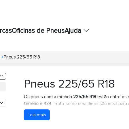
rcas
Oficinas de Pneus
Ajuda
>
Pneus 225/65 R18
ca
Pneus 225/65 R18
Os pneus com a medida
225/65 R18
estão entre os 
terreno e 4x4
. Trata-se de uma dimensão ideal para
medidas habituais em veículos todo-o-terreno pens
Leia mais
para deslocações em estradas convencionais.