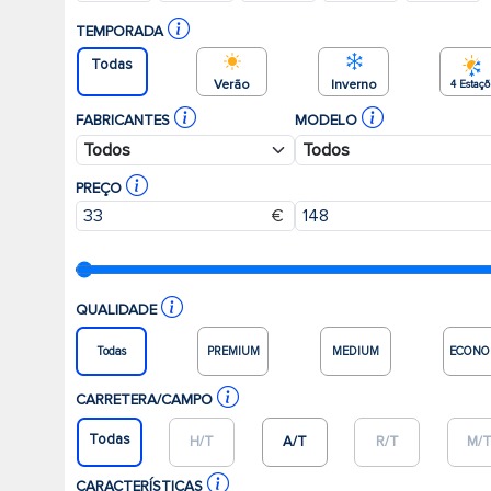
TEMPORADA
Todas
Verão
Inverno
4 Estaç
FABRICANTES
MODELO
PREÇO
€
QUALIDADE
Todas
PREMIUM
MEDIUM
ECONO
CARRETERA/CAMPO
Todas
H/T
A/T
R/T
M/
CARACTERÍSTICAS