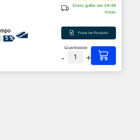
Envio grátis em 24/48
horas
ampo
Ficha de Produto
5 %
Quantidade:
-
+
1