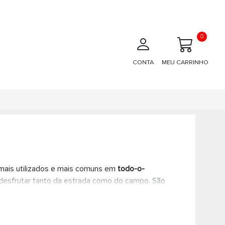
0
CONTA
MEU CARRINHO
mais utilizados e mais comuns em
todo-o-
 desfrutar tanto da estrada como do campo. São
ados para percursos fora de estrada, bem como