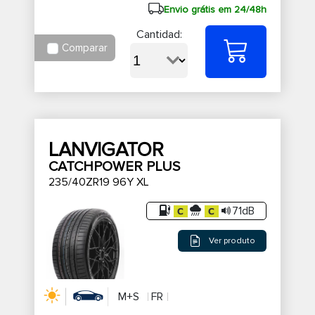
Envio grátis em 24/48h
Cantidad:
Comparar
LANVIGATOR
CATCHPOWER PLUS
235/40ZR19 96Y XL
71dB
Ver produto
M+S
FR