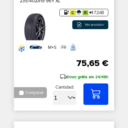
235/40ZR19 96Y XL
72dB
Ver produto
M+S
FR
75,65 €
Envio grátis em 24/48h
Cantidad:
Comparar