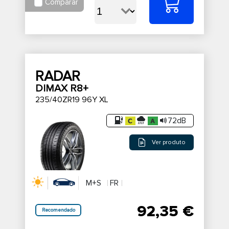
Comparar
RADAR
DIMAX R8+
235/40ZR19 96Y XL
72dB
Ver produto
M+S
FR
92,35 €
Recomendado