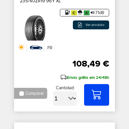
235/40ZR19 96Y XL
71dB
Ver produto
FR
108,49 €
Envio grátis em 24/48h
Cantidad:
Comparar