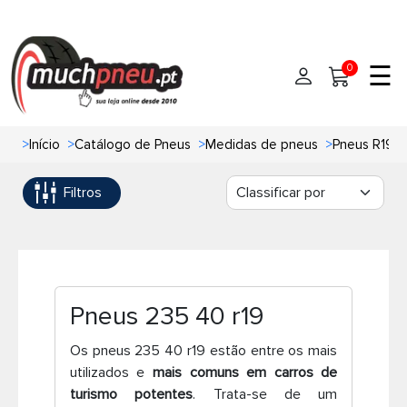
☰
0
>
Início
>
Catálogo de Pneus
>
Medidas de pneus
>
Pneus R19
Início
Filtros
Pneus
Pneus de carro
Marcas
Pneus 4x4
Oficinas de Pneus
Pneus 235 40 r19
Ajuda
Pneus de moto
Os pneus 235 40 r19 estão entre os mais
utilizados e
mais comuns em carros de
Contato
Pneus de Van
turismo potentes
. Trata-se de um