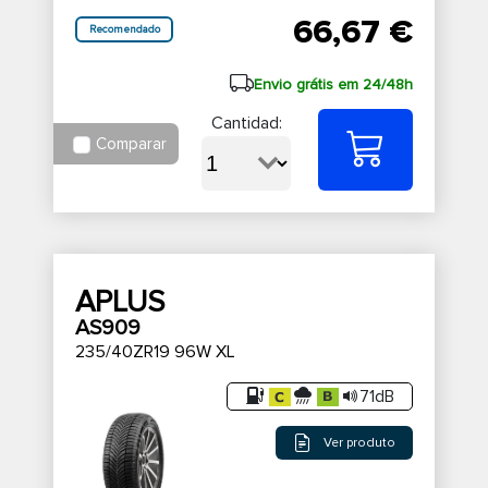
66,67 €
Recomendado
Envio grátis em 24/48h
Cantidad:
Comparar
APLUS
AS909
235/40ZR19 96W XL
71dB
Ver produto