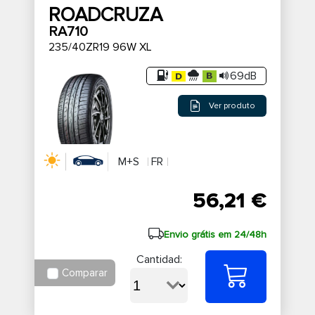
ROADCRUZA
RA710
235/40ZR19 96W XL
69dB
Ver produto
M+S
FR
56,21 €
Envio grátis em 24/48h
Cantidad:
Comparar