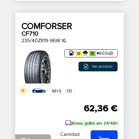
COMFORSER
CF710
235/40ZR19 96W XL
69dB
Ver produto
M+S
FR
62,36 €
Envio grátis em 24/48h
Cantidad: