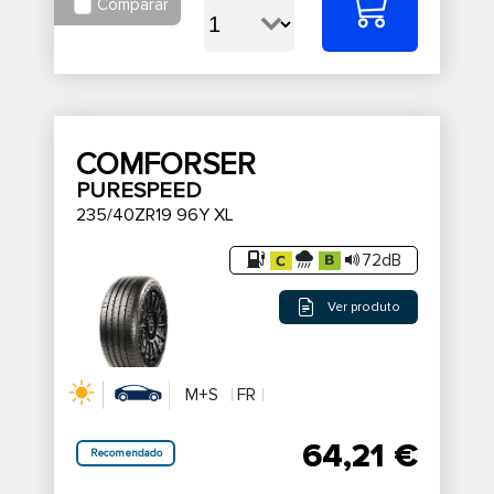
Comparar
COMFORSER
PURESPEED
235/40ZR19 96Y XL
72dB
Ver produto
M+S
FR
64,21 €
Recomendado