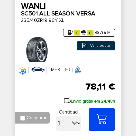
WANLI
SC501 ALL SEASON VERSA
235/40ZR19 96Y XL
70dB
Ver produto
M+S
FR
78,11 €
Envio grátis em 24/48h
Cantidad:
Comparar