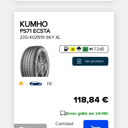
KUMHO
PS71 ECSTA
235/40ZR19 96Y XL
72dB
Ver produto
FR
118,84 €
Envio grátis em 24/48h
Cantidad: