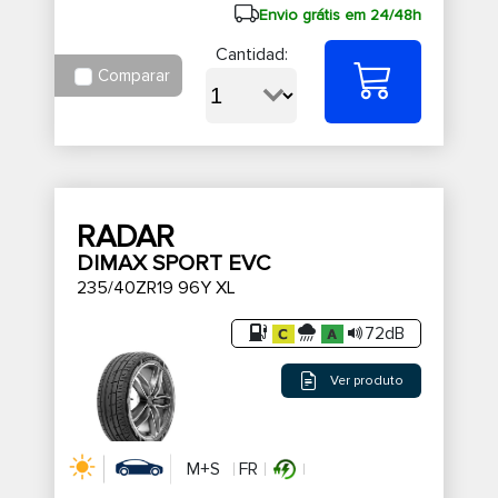
Envio grátis em 24/48h
Cantidad:
Comparar
RADAR
DIMAX SPORT EVC
235/40ZR19 96Y XL
72dB
Ver produto
M+S
FR