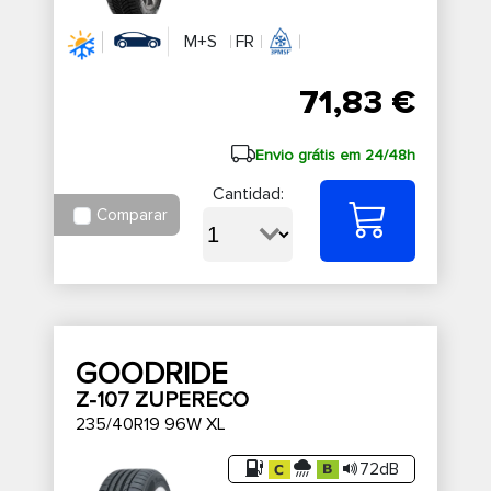
M+S
FR
71,83 €
Envio grátis em 24/48h
Cantidad:
Comparar
GOODRIDE
Z-107 ZUPERECO
235/40R19 96W XL
72dB