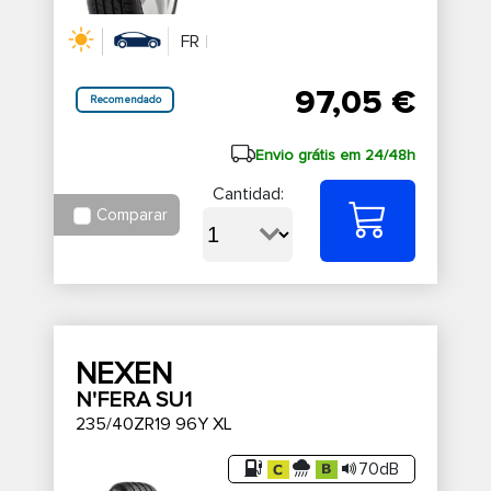
FR
97,05 €
Recomendado
Envio grátis em 24/48h
Cantidad:
Comparar
NEXEN
N'FERA SU1
235/40ZR19 96Y XL
70dB