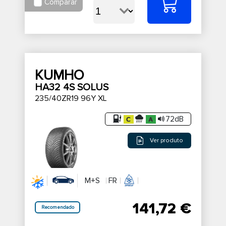
Comparar
KUMHO
HA32 4S SOLUS
235/40ZR19 96Y XL
72dB
Ver produto
M+S
FR
141,72 €
Recomendado