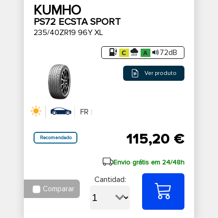
KUMHO
PS72 ECSTA SPORT
235/40ZR19 96Y XL
72dB
Ver produto
FR
115,20 €
Recomendado
Envio grátis em 24/48h
Cantidad:
Comparar