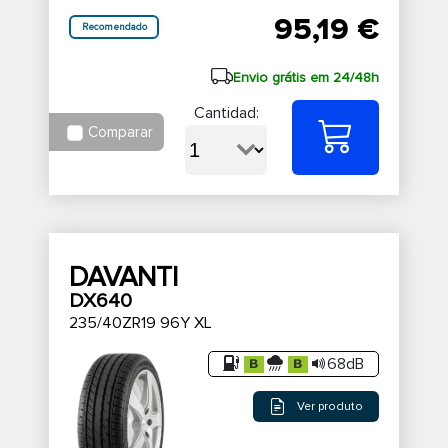
95,19 €
Recomendado
Envio grátis em 24/48h
Cantidad:
Comparar
DAVANTI
DX640
235/40ZR19 96Y XL
68dB
Ver produto