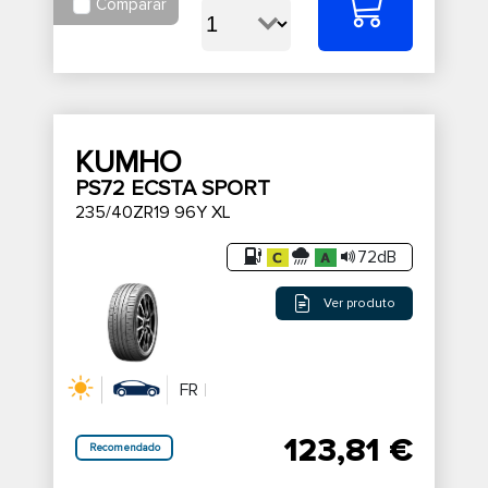
Comparar
KUMHO
PS72 ECSTA SPORT
235/40ZR19 96Y XL
72dB
Ver produto
FR
123,81 €
Recomendado