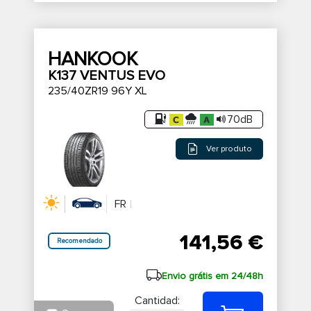
HANKOOK
K137 VENTUS EVO
235/40ZR19 96Y XL
70dB
Ver produto
FR
141,56 €
Recomendado
Envio grátis em 24/48h
Cantidad: