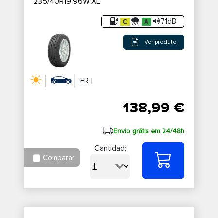
235/40R19 96W XL
71dB
Ver produto
FR
138,99 €
Envio grátis em 24/48h
Cantidad:
Comparar