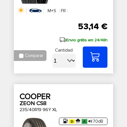
M+S
FR
53,14 €
Envio grátis em 24/48h
Cantidad:
Comparar
COOPER
ZEON CS8
235/40R19 96Y XL
70dB