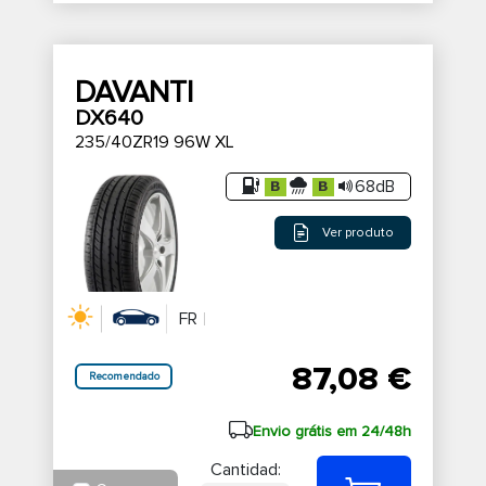
DAVANTI
DX640
235/40ZR19 96W XL
68dB
Ver produto
FR
87,08 €
Recomendado
Envio grátis em 24/48h
Cantidad: