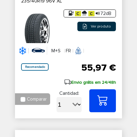
235/40R19 96V XL
72dB
Ver produto
M+S
FR
55,97 €
Recomendado
Envio grátis em 24/48h
Cantidad:
Comparar