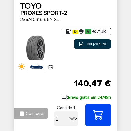
TOYO
PROXES SPORT-2
235/40R19 96Y XL
71dB
Ver produto
FR
140,47 €
Envio grátis em 24/48h
Cantidad:
Comparar