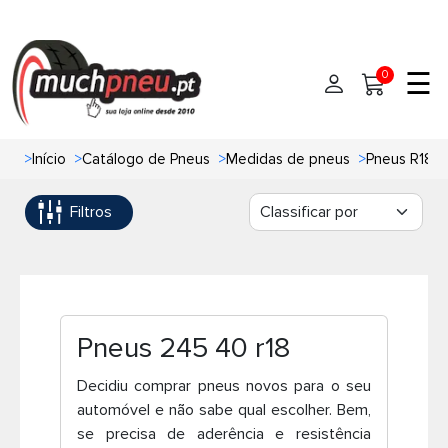
☰
0
>
Início
>
Catálogo de Pneus
>
Medidas de pneus
>
Pneus R18
Início
Filtros
Pneus
Pneus de carro
Marcas
Pneus 4x4
Oficinas de Pneus
Pneus 245 40 r18
Ajuda
Pneus de moto
Decidiu comprar pneus novos para o seu
automóvel e não sabe qual escolher. Bem,
Contato
Pneus de Van
se precisa de aderência e resistência