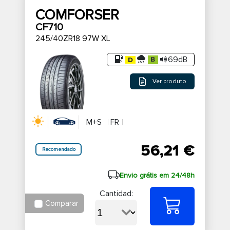
COMFORSER
CF710
245/40ZR18 97W XL
69dB
Ver produto
M+S
FR
56,21 €
Recomendado
Envio grátis em 24/48h
Cantidad:
Comparar