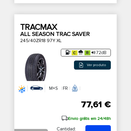
TRACMAX
ALL SEASON TRAC SAVER
245/40ZR18 97Y XL
72dB
Ver produto
M+S
FR
77,61 €
Envio grátis em 24/48h
Cantidad: