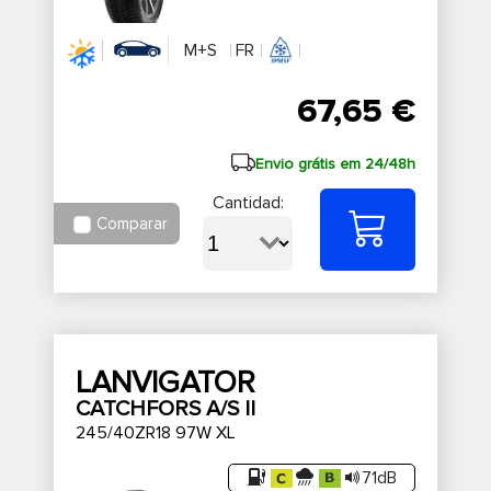
M+S
FR
67,65 €
Envio grátis em 24/48h
Cantidad:
Comparar
LANVIGATOR
CATCHFORS A/S II
245/40ZR18 97W XL
71dB