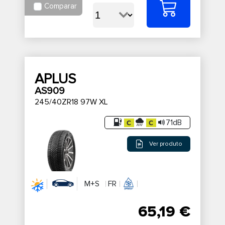
Comparar
APLUS
AS909
245/40ZR18 97W XL
71dB
Ver produto
M+S
FR
65,19 €