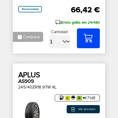
66,42 €
Recomendado
Envio grátis em 24/48h
Cantidad:
Comparar
APLUS
AS909
245/40ZR18 97W XL
71dB
Ver produto