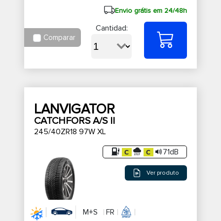
Envio grátis em 24/48h
Cantidad:
Comparar
LANVIGATOR
CATCHFORS A/S II
245/40ZR18 97W XL
71dB
Ver produto
M+S
FR