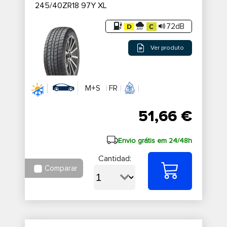
245/40ZR18 97Y XL
72dB
Ver produto
M+S
FR
51,66 €
Envio grátis em 24/48h
Cantidad:
Comparar