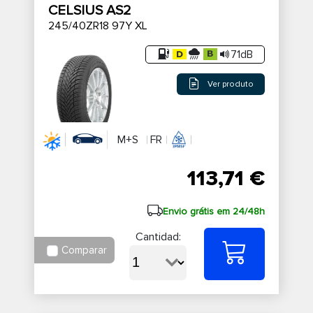
CELSIUS AS2
245/40ZR18 97Y XL
71dB
Ver produto
M+S
FR
113,71 €
Envio grátis em 24/48h
Cantidad:
Comparar