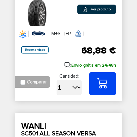
Ver produto
M+S
FR
68,88 €
Recomendado
Envio grátis em 24/48h
Cantidad:
Comparar
WANLI
SC501 ALL SEASON VERSA