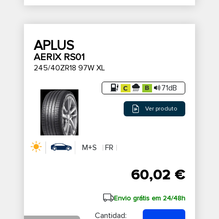
APLUS
AERIX RS01
245/40ZR18 97W XL
71dB
Ver produto
M+S
FR
60,02 €
Envio grátis em 24/48h
Cantidad: