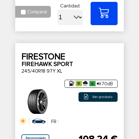
Cantidad:
Comparar
FIRESTONE
FIREHAWK SPORT
245/40R18 97Y XL
70dB
Ver produto
FR
108,24 €
Recomendado