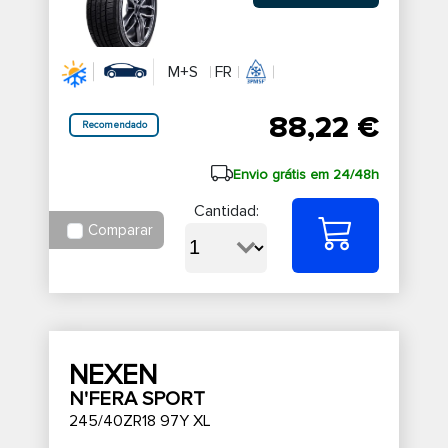
M+S
FR
88,22 €
Recomendado
Envio grátis em 24/48h
Cantidad:
Comparar
NEXEN
N'FERA SPORT
245/40ZR18 97Y XL