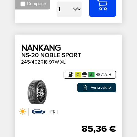
Comparar
NANKANG
NS-20 NOBLE SPORT
245/40ZR18 97W XL
72dB
Ver produto
FR
85,36 €