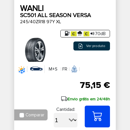
WANLI
SC501 ALL SEASON VERSA
245/40ZR18 97Y XL
70dB
Ver produto
M+S
FR
75,15 €
Envio grátis em 24/48h
Cantidad:
Comparar