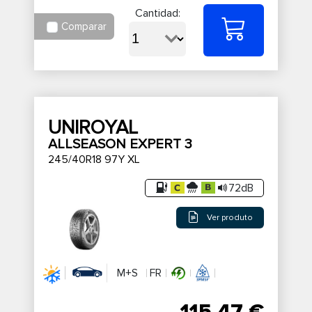
Cantidad:
Comparar
UNIROYAL
ALLSEASON EXPERT 3
245/40R18 97Y XL
72dB
Ver produto
M+S
FR
115,47 €