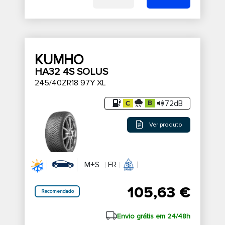
KUMHO
HA32 4S SOLUS
245/40ZR18 97Y XL
72dB
Ver produto
M+S
FR
105,63 €
Recomendado
Envio grátis em 24/48h