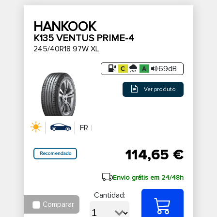
HANKOOK
K135 VENTUS PRIME-4
245/40R18 97W XL
69dB
Ver produto
FR
114,65 €
Recomendado
Envio grátis em 24/48h
Cantidad:
Comparar