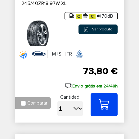
245/40ZR18 97W XL
70dB
Ver produto
M+S
FR
73,80 €
Envio grátis em 24/48h
Cantidad:
Comparar