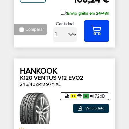
Envio grátis em 24/48h
Cantidad:
Comparar
HANKOOK
K120 VENTUS V12 EVO2
245/40ZR18 97Y XL
72dB
Ver produto