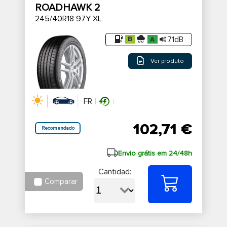
ROADHAWK 2
245/40R18 97Y XL
71dB
Ver produto
FR
102,71 €
Recomendado
Envio grátis em 24/48h
Cantidad:
Comparar