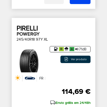
PIRELLI
POWERGY
245/40R18 97Y XL
71dB
Ver produto
FR
114,69 €
Envio grátis em 24/48h