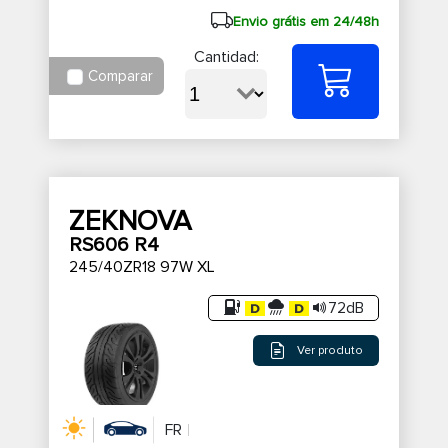
Envio grátis em 24/48h
Cantidad:
Comparar
ZEKNOVA
RS606 R4
245/40ZR18 97W XL
72dB
Ver produto
FR