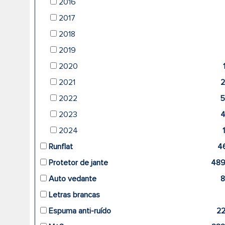
2016
2017
2018
2019
2020
2021
2022
5
2023
2024
Runflat
4
Protetor de jante
48
Auto vedante
Letras brancas
Espuma anti-ruído
2