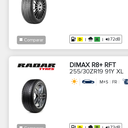
1
28
3
86
34
72dB
2
|
|
Comparar
DIMAX R8+ RFT
255/30ZR19 91Y XL
M+S
FR
73dB