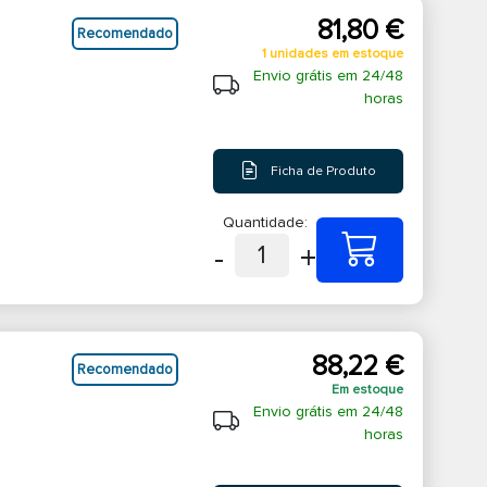
81,80 €
Recomendado
1 unidades em estoque
Envio grátis em 24/48
horas
Ficha de Produto
Quantidade:
-
+
1
88,22 €
Recomendado
Em estoque
Envio grátis em 24/48
horas