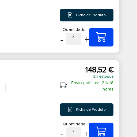
Ficha de Produto
Quantidade:
-
+
1
148,52 €
Em estoque
Envio grátis em 24/48
horas
Ficha de Produto
Quantidade:
-
+
1