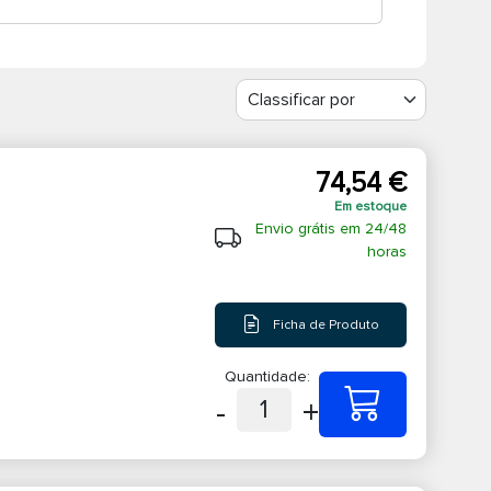
74,54 €
Em estoque
Envio grátis em 24/48
horas
Ficha de Produto
Quantidade:
-
+
1