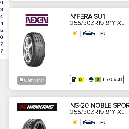
31
3
N'FERA SU1
4
255/30ZR19 91Y XL
1
15
FR
0
7
7
2
22
1
6
69dB
|
|
Comparar
32
1
75
NS-20 NOBLE SPO
15
255/30ZR19 91Y XL
6
4
FR
3