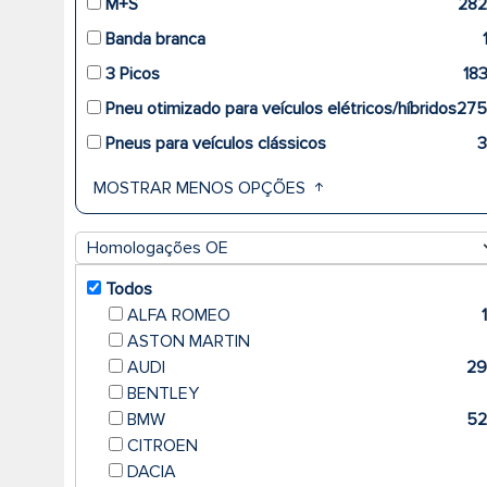
M+S
28
Banda branca
3 Picos
18
Pneu otimizado para veículos elétricos/híbridos
27
Pneus para veículos clássicos
MOSTRAR MENOS OPÇÕES
Homologações OE
Todos
ALFA ROMEO
ASTON MARTIN
AUDI
2
BENTLEY
BMW
5
CITROEN
DACIA