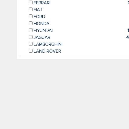
FERRARI
FIAT
FORD
HONDA
HYUNDAI
JAGUAR
4
LAMBORGHINI
LAND ROVER
LEXUS
MASERATI
MAZDA
MERCEDES
45
MINI
NISSAN
PORSCHE
1
RENAULT
SEAT
SKODA
SMART