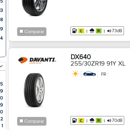
25
13
38
59
73dB
|
|
Comparar
34
DX640
255/30ZR19 91Y XL
FR
15
9
90
9
20
2
70dB
|
|
Comparar
1