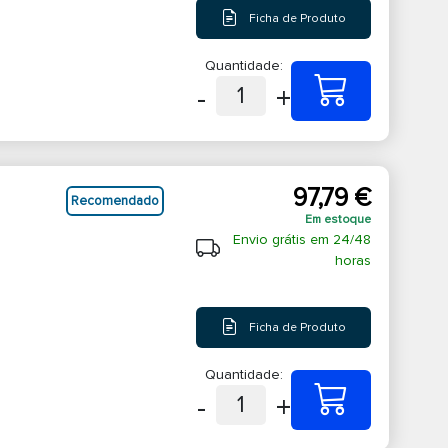
Ficha de Produto
Quantidade:
-
+
1
97,79 €
Recomendado
Em estoque
Envio grátis em 24/48
horas
Ficha de Produto
Quantidade:
-
+
1