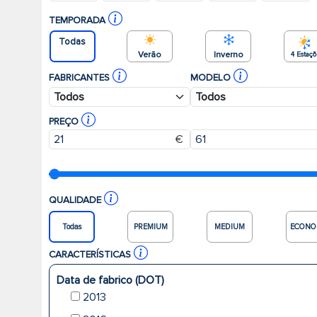
TEMPORADA
Todas
Verão
Inverno
4 Estaç
FABRICANTES
MODELO
PREÇO
€
QUALIDADE
Todas
PREMIUM
MEDIUM
ECONO
CARACTERÍSTICAS
Data de fabrico (DOT)
2013