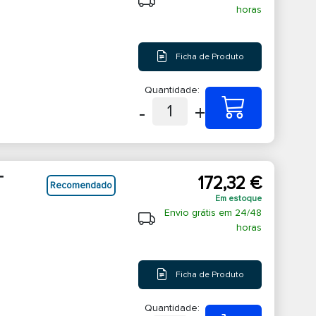
horas
Ficha de Produto
Quantidade:
-
+
1
T
172,32 €
Recomendado
Em estoque
Envio grátis em 24/48
horas
Ficha de Produto
Quantidade: