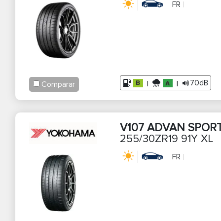
FR
70dB
|
|
Comparar
V107 ADVAN SPOR
255/30ZR19 91Y XL
FR