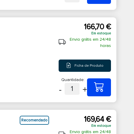
166,70 €
Em estoque
Envio grátis em 24/48
horas
Ficha de Produto
Quantidade:
-
+
1
169,64 €
Recomendado
Em estoque
Envio grátis em 24/48