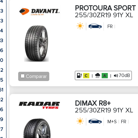
4
PROTOURA SPORT
3
255/30ZR19 91Y XL
3
FR
4
13
26
0
42
70dB
|
|
Comparar
15
61
92
DIMAX R8+
255/30ZR19 91Y XL
86
9
M+S
FR
27