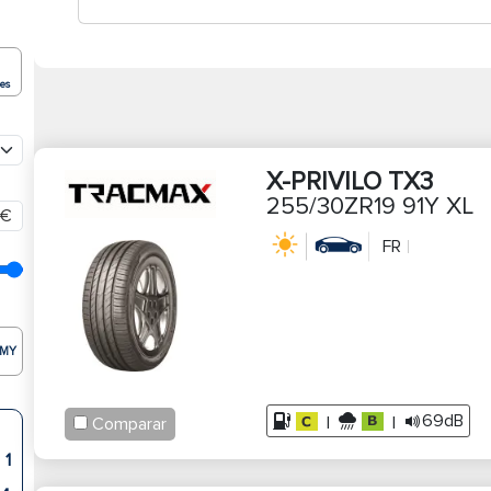
ões
X-PRIVILO TX3
255/30ZR19 91Y XL
€
FR
MY
69dB
|
|
Comparar
1