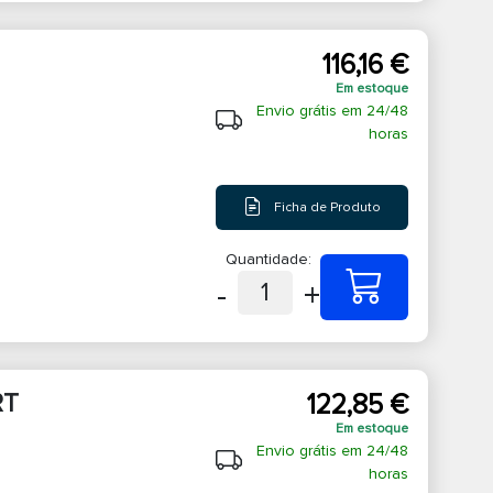
116,16 €
Em estoque
Envio grátis em 24/48
horas
Ficha de Produto
Quantidade:
-
+
1
RT
122,85 €
Em estoque
Envio grátis em 24/48
horas