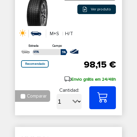
Ver produto
M+S
H/T
Estrada
Campo
95%
5%
98,15 €
Recomendado
Envio grátis em 24/48h
Cantidad:
Comparar