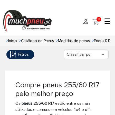
☰
0
>
Início
>
Catálogo de Pneus
>
Medidas de pneus
>
Pneus R17
Início
Filtros
Pneus
Pneus de carro
Marcas
Pneus 4x4
Oficinas de Pneus
Compre pneus 255/60 R17
pelo melhor preço
Ajuda
Pneus de moto
Os
pneus 255/60 R17
estão entre os mais
Contato
Pneus de Van
utilizados e comuns em veículos 4x4 e off-