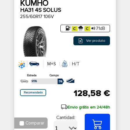
KUMHO
HA31 4S SOLUS
255/60R17 106V
71dB
Ver produto
M+S
H/T
Estrada
Campo
95%
5%
128,58 €
Recomendado
Envio grátis em 24/48h
Cantidad:
Comparar