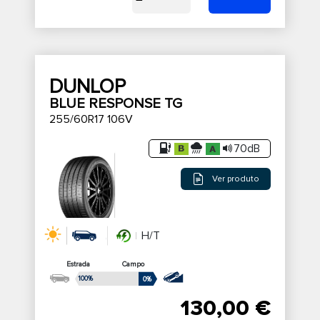
DUNLOP
BLUE RESPONSE TG
255/60R17 106V
70dB
Ver produto
H/T
Estrada
Campo
100%
0%
130,00 €