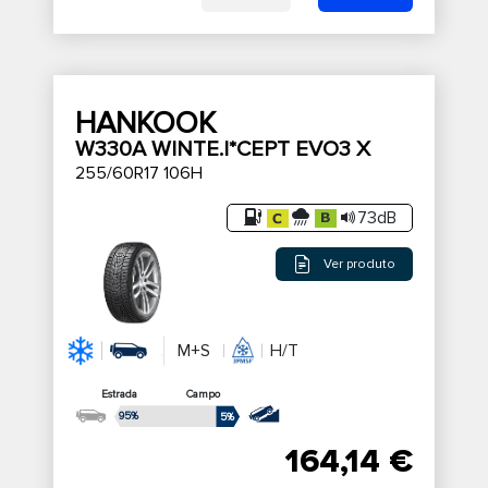
HANKOOK
W330A WINTE.I*CEPT EVO3 X
255/60R17 106H
73dB
Ver produto
M+S
H/T
Estrada
Campo
95%
5%
164,14 €