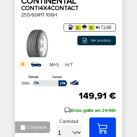
CONTINENTAL
CONTI4X4CONTACT
255/60R17 106H
72dB
Ver produto
M+S
H/T
Estrada
Campo
75%
25%
149,91 €
Envio grátis em 24/48h
Cantidad:
Comparar