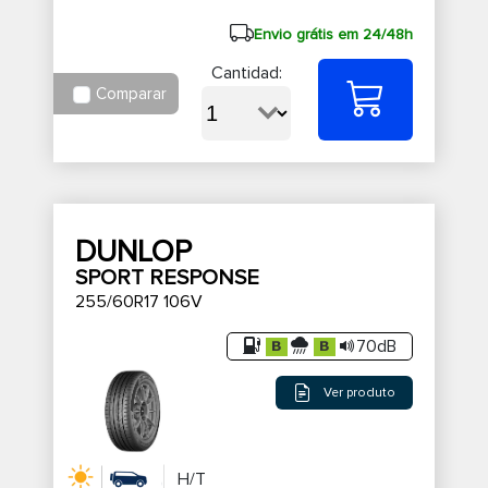
Envio grátis em 24/48h
Cantidad:
Comparar
DUNLOP
SPORT RESPONSE
255/60R17 106V
70dB
Ver produto
H/T