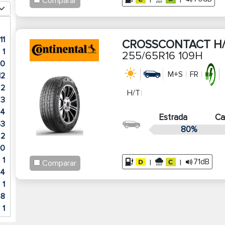
|
|
Comparar
11
CROSSCONTACT H
1
255/65R16 109H
10
M+S
FR
12
2
H/T
3
4
Estrada
C
53
80%
2
0
1
71dB
|
|
Comparar
24
1
48
1
1