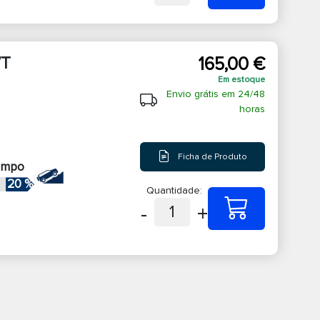
/T
165,00 €
Em estoque
Envio grátis em 24/48
horas
Ficha de Produto
ampo
20 %
Quantidade:
-
+
1