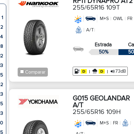
RF11 DYNAPRO AT2
255/65R16 109T
1
M+S
OWL
FR
2
A/T
4
Estrada
C
8
50%
50
12
13
73dB
|
|
Comparar
5
62
23
G015 GEOLANDAR
5
A/T
255/65R16 109H
33
50
M+S
FR
35