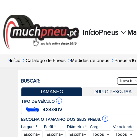
Início
Pneus
Ma
>
Início
>
Catálogo de Pneus
>
Medidas de pneus
>
Pneus R16
BUSCAR:
Nova bus
TAMANHO
DUPLO PESQUISA
TIPO DE VEÍCULO
4X4/SUV
ESCOLHA O TAMANHO DOS SEUS PNEUS.
Largura *
Perfil *
Diâmetro *
Carga
Velocidade