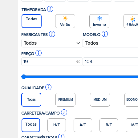
TEMPORADA
Todas
Verão
Inverno
4 Estaç
FABRICANTES
MODELO
PREÇO
€
QUALIDADE
Todas
PREMIUM
MEDIUM
ECONO
CARRETERA/CAMPO
Todas
H/T
A/T
R/T
M/
CARACTERÍSTICAS