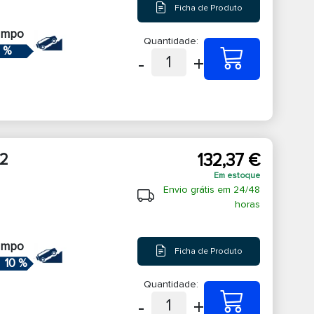
Ficha de Produto
ampo
Quantidade:
 %
-
+
1
2
132,37 €
Em estoque
Envio grátis em 24/48
horas
ampo
Ficha de Produto
10 %
Quantidade:
-
+
1