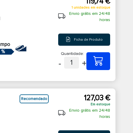
119,74 €
1 unidades em estoque
Envio grátis em 24/48
horas
Ficha de Produto
ampo
 %
Quantidade:
-
+
1
127,03 €
Recomendado
Em estoque
Envio grátis em 24/48
horas