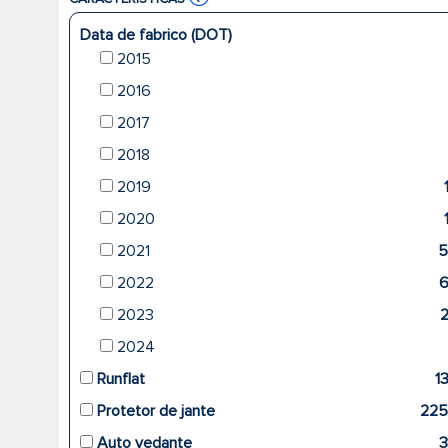
Data de fabrico (DOT)
2015
2016
2017
2018
2019
2020
2021
5
2022
2023
2024
Runflat
1
Protetor de jante
22
Auto vedante