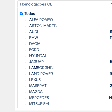
Homologações OE
Todos
ALFA ROMEO
ASTON MARTIN
AUDI
1
BMW
1
DACIA
FORD
HYUNDAI
JAGUAR
LAMBORGHINI
LAND ROVER
9
LEXUS
MASERATI
MAZDA
MERCEDES
1
MITSUBISHI
NISSAN