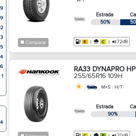
A/T
9
Estrada
C
19
50%
50
12
3
72dB
|
|
Comparar
75
54
96
RA33 DYNAPRO HP
255/65R16 109H
1
M+S
H/T
Estrada
C
90%
4
70dB