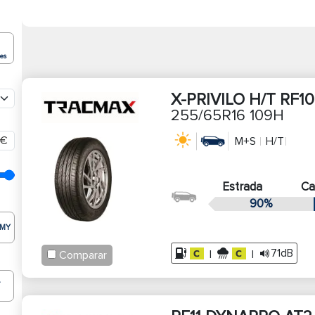
ões
X-PRIVILO H/T RF10
255/65R16 109H
€
M+S
H/T
Estrada
C
90%
MY
71dB
|
|
Comparar
T