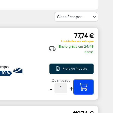
77,74 €
1 unidades em estoque
Envio grátis em 24/48
horas
ampo
Ficha de Produto
10 %
Quantidade:
-
+
1