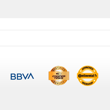
16
2
1
4
11
2
24
4
2