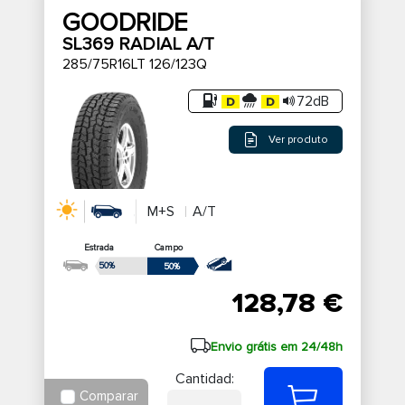
GOODRIDE
SL369 RADIAL A/T
285/75R16LT 126/123Q
72dB
Ver produto
M+S
A/T
Estrada
Campo
50%
50%
128,78 €
Envio grátis em 24/48h
Cantidad:
Comparar