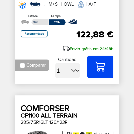
M+S
OWL
A/T
Estrada
Campo
50%
50%
122,88 €
Recomendado
Envio grátis em 24/48h
Cantidad:
Comparar
COMFORSER
CF1100 ALL TERRAIN
285/75R16LT 126/123R