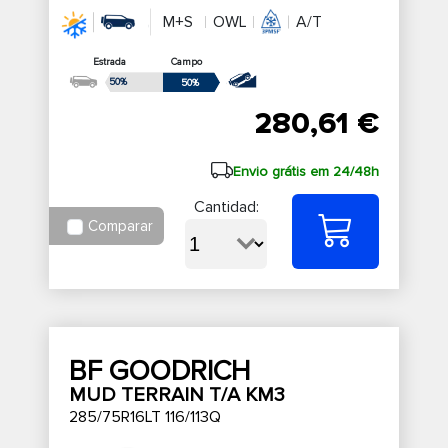
M+S
OWL
A/T
Estrada
Campo
50%
50%
280,61 €
Envio grátis em 24/48h
Cantidad:
Comparar
BF GOODRICH
MUD TERRAIN T/A KM3
285/75R16LT 116/113Q