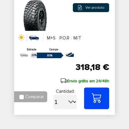
Ver produto
M+S
P.O.R
M/T
Estrada
Campo
20%
80%
318,18 €
Envio grátis em 24/48h
Cantidad:
Comparar