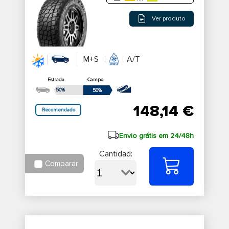
Ver produto
M+S
A/T
Estrada
Campo
50%
50%
148,14 €
Recomendado
Envio grátis em 24/48h
Cantidad:
Comparar