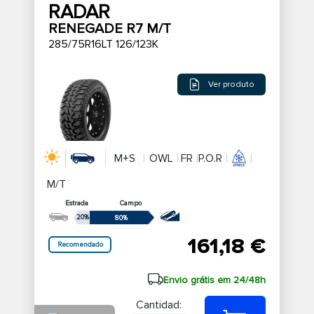
RADAR
RENEGADE R7 M/T
285/75R16LT 126/123K
Ver produto
M+S
OWL
FR
P.O.R
M/T
Estrada
Campo
20%
80%
161,18 €
Recomendado
Envio grátis em 24/48h
Cantidad: