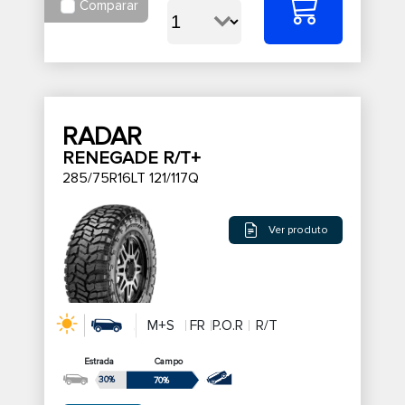
Comparar
RADAR
RENEGADE R/T+
285/75R16LT 121/117Q
Ver produto
M+S
FR
P.O.R
R/T
Estrada
Campo
30%
70%