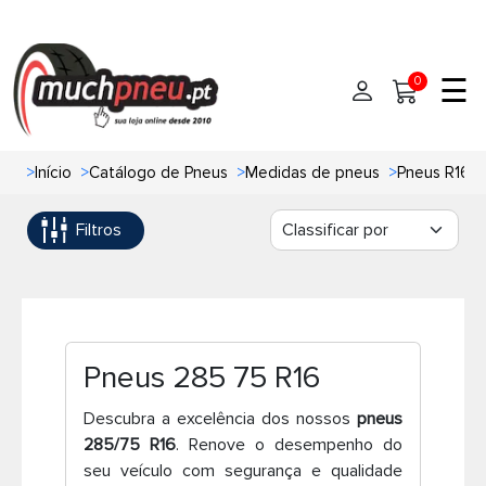
☰
0
>
Início
>
Catálogo de Pneus
>
Medidas de pneus
>
Pneus R16
Início
Filtros
Pneus
Pneus de carro
Marcas
Pneus 4x4
Oficinas de Pneus
Pneus 285 75 R16
Ajuda
Pneus de moto
Descubra a excelência dos nossos
pneus
285/75 R16
. Renove o desempenho do
Contato
Pneus de Van
seu veículo com segurança e qualidade