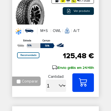
75dB
Ver produto
M+S
OWL
A/T
Estrada
Campo
50%
50%
125,48 €
Recomendado
Envio grátis em 24/48h
Cantidad:
Comparar