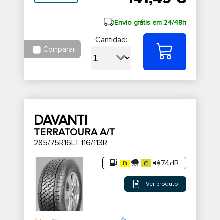
Envio grátis em 24/48h
Cantidad:
Comparar
DAVANTI
TERRATOURA A/T
285/75R16LT 116/113R
74dB
Ver produto