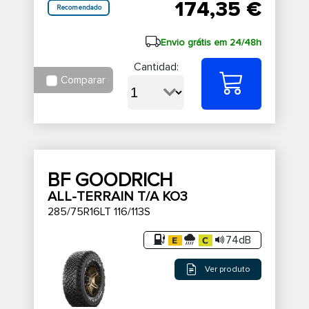
174,35 €
Recomendado
Envio grátis em 24/48h
Cantidad:
Comparar
BF GOODRICH
ALL-TERRAIN T/A KO3
285/75R16LT 116/113S
74dB
Ver produto