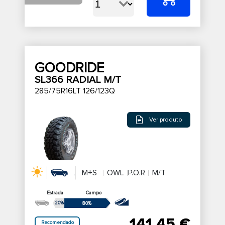
GOODRIDE
SL366 RADIAL M/T
285/75R16LT 126/123Q
Ver produto
M+S
OWL
P.O.R
M/T
Estrada
Campo
20%
80%
141,45 €
Recomendado