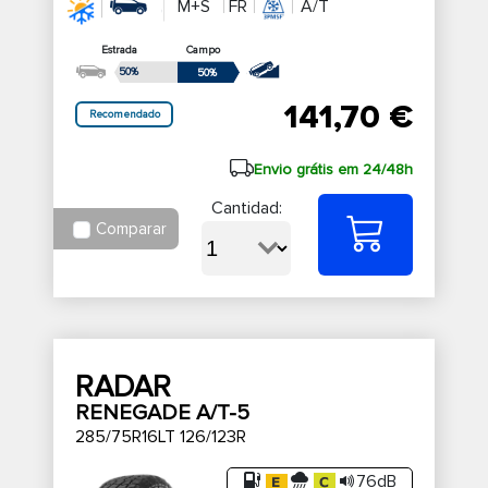
M+S
FR
A/T
Estrada
Campo
50%
50%
141,70 €
Recomendado
Envio grátis em 24/48h
Cantidad:
Comparar
RADAR
RENEGADE A/T-5
285/75R16LT 126/123R
76dB