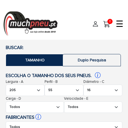
☰
0
Início
BUSCAR:
TAMANHO
Duplo Pesquisa
Pneus
Pneus de carro
ESCOLHA O TAMANHO DOS SEUS PNEUS.
Marcas
Largura - A
Pneus 4x4
Perfil - B
Diâmetro - C
Oficinas de Pneus
Pneus de moto
Carga - D
Velocidade - E
Pneus de Van
Ajuda
Pneus de caminhão
Contato
FABRICANTES