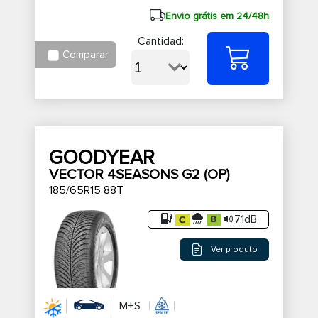
Envio grátis em 24/48h
Cantidad:
Comparar
GOODYEAR
VECTOR 4SEASONS G2 (OP)
185/65R15 88T
71dB
Ver produto
M+S