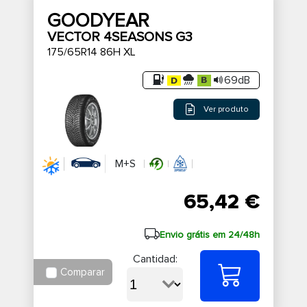
GOODYEAR
VECTOR 4SEASONS G3
175/65R14 86H XL
69dB
Ver produto
M+S
65,42 €
Envio grátis em 24/48h
Cantidad:
Comparar