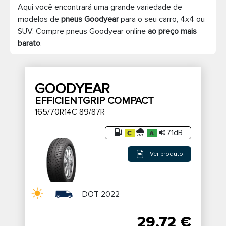
Aqui você encontrará uma grande variedade de
Pneus de caminhão
modelos de
pneus Goodyear
para o seu carro, 4x4 ou
SUV. Compre pneus Goodyear online
ao preço mais
barato
.
GOODYEAR
EFFICIENTGRIP COMPACT
165/70R14C 89/87R
71dB
Ver produto
DOT 2022
29,72 €