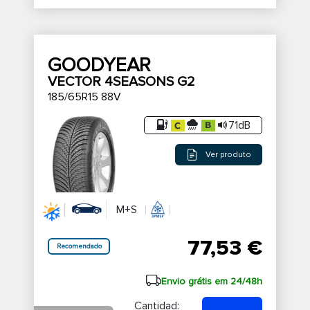
GOODYEAR
VECTOR 4SEASONS G2
185/65R15 88V
71dB
Ver produto
M+S
77,53 €
Recomendado
Envio grátis em 24/48h
Cantidad: