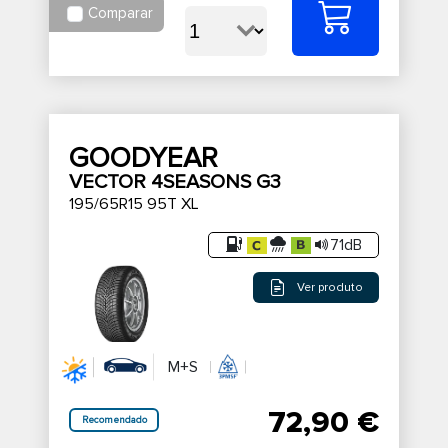
Comparar
GOODYEAR
VECTOR 4SEASONS G3
195/65R15 95T XL
71dB
Ver produto
M+S
72,90 €
Recomendado