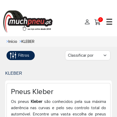
☰
0
>
Início
>
KLEBER
Início
Filtros
Pneus
Pneus de carro
Marcas
KLEBER
Pneus 4x4
Oficinas de Pneus
Pneus Kleber
Ajuda
Pneus de moto
Os pneus
Kleber
são conhecidos pela sua máxima
aderência nas curvas e pelo seu controlo total do
Contato
Pneus de Van
automóvel. Encontre uma vasta escolha de pneus