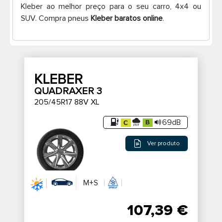
Kleber ao melhor preço para o seu carro, 4x4 ou
Pneus de caminhão
SUV. Compra pneus
Kleber baratos online
.
KLEBER
QUADRAXER 3
205/45R17 88V XL
69dB
Ver produto
M+S
107,39 €