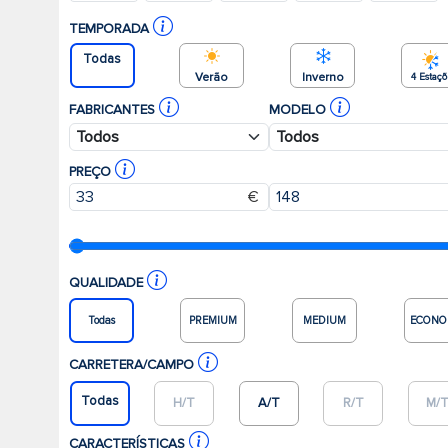
TEMPORADA
Todas
Verão
Inverno
4 Estaç
FABRICANTES
MODELO
PREÇO
€
QUALIDADE
Todas
PREMIUM
MEDIUM
ECONO
CARRETERA/CAMPO
Todas
H/T
A/T
R/T
M/
CARACTERÍSTICAS