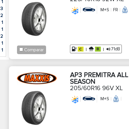
1
3
M+S
FR
2
1
1
2
1
71dB
|
|
Comparar
1
AP3 PREMITRA ALL
SEASON
205/60R16 96V XL
M+S