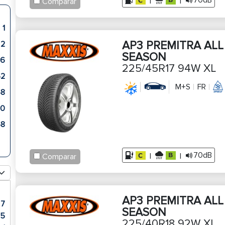
70dB
|
|
Comparar
1
AP3 PREMITRA ALL
2
SEASON
6
225/45R17 94W XL
52
M+S
FR
68
0
58
70dB
|
|
Comparar
AP3 PREMITRA ALL
7
SEASON
5
225/40R18 92W XL