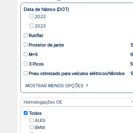
Data de fabrico (DOT)
2022
2023
Runflat
Protetor de jante
M+S
3 Picos
5
Pneu otimizado para veículos elétricos/híbridos
MOSTRAR MENOS OPÇÕES
Homologações OE
Todos
AUDI
BMW