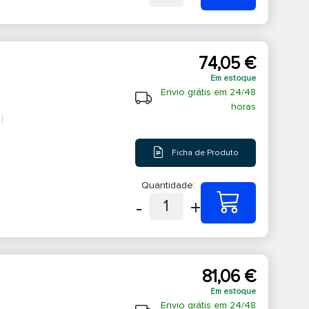
74,05 €
Em estoque
Envio grátis em 24/48
horas
Ficha de Produto
Quantidade:
-
+
1
81,06 €
Em estoque
Envio grátis em 24/48