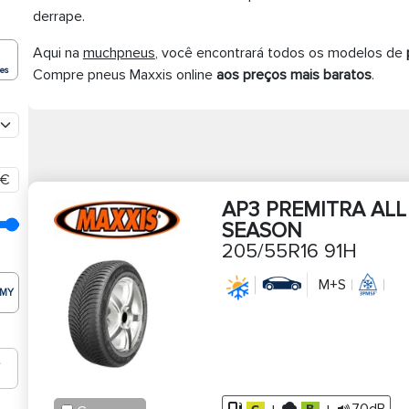
derrape.
Aqui na
muchpneus
, você encontrará todos os modelos de
ões
Compre pneus Maxxis online
aos preços mais baratos
.
€
AP3 PREMITRA ALL
SEASON
205/55R16 91H
M+S
MY
T