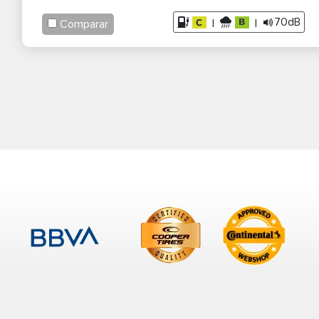
70dB
|
|
Comparar