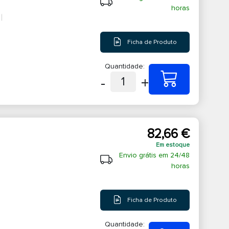
horas
Ficha de Produto
Quantidade:
-
+
1
82,66 €
Em estoque
Envio grátis em 24/48
horas
Ficha de Produto
Quantidade: