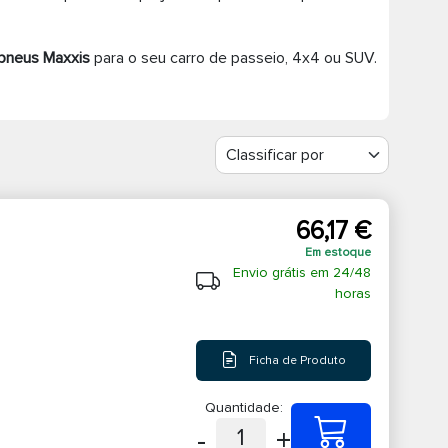
pneus Maxxis
para o seu carro de passeio, 4x4 ou SUV.
66,17 €
Em estoque
Envio grátis em 24/48
horas
Ficha de Produto
Quantidade:
-
+
1