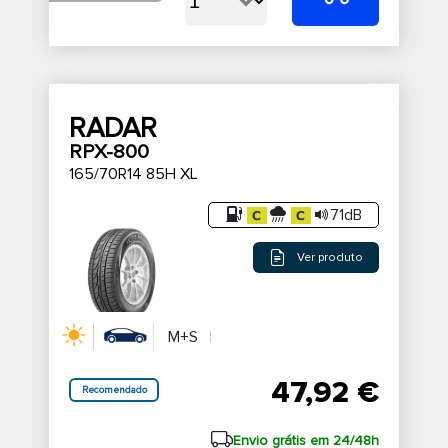
RADAR
RPX-800
165/70R14 85H XL
71dB
Ver produto
M+S
47,92 €
Recomendado
Envio grátis em 24/48h