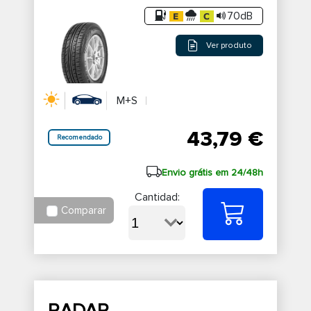
70dB
Ver produto
M+S
43,79 €
Recomendado
Envio grátis em 24/48h
Cantidad:
Comparar