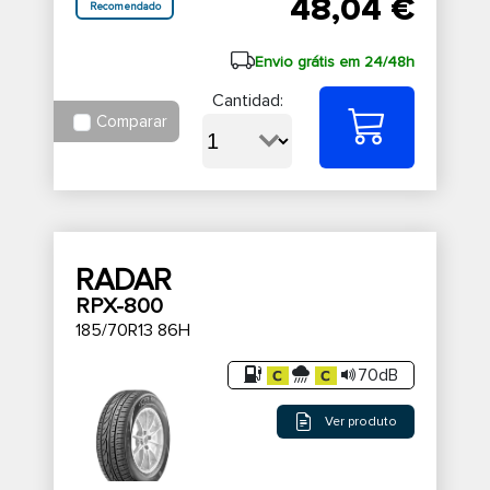
48,04 €
Recomendado
Envio grátis em 24/48h
Cantidad:
Comparar
RADAR
RPX-800
185/70R13 86H
70dB
Ver produto