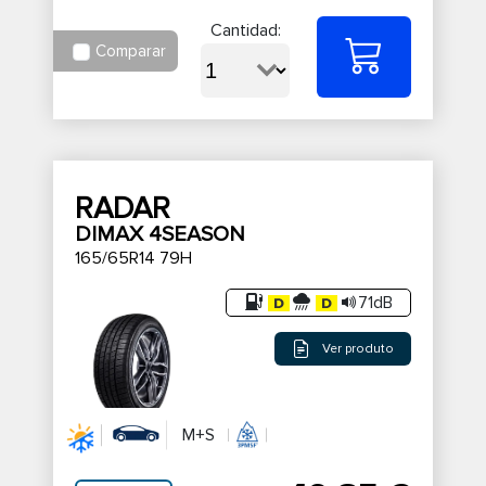
Cantidad:
Comparar
RADAR
DIMAX 4SEASON
165/65R14 79H
71dB
Ver produto
M+S