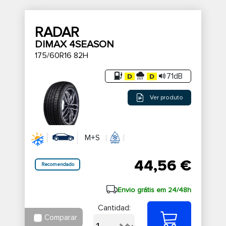
RADAR
DIMAX 4SEASON
175/60R16 82H
71dB
Ver produto
M+S
44,56 €
Recomendado
Envio grátis em 24/48h
Cantidad:
Comparar