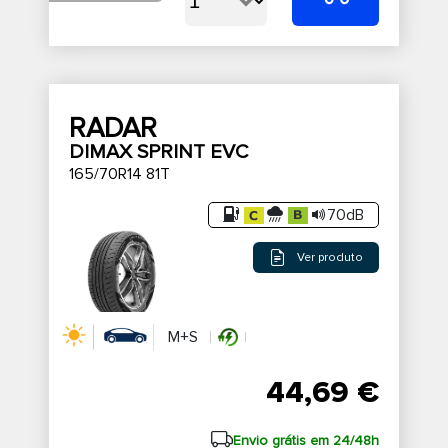
RADAR
DIMAX SPRINT EVC
165/70R14 81T
70dB
Ver produto
M+S
44,69 €
Envio grátis em 24/48h