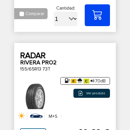
Cantidad:
Comparar
RADAR
RIVERA PRO2
155/65R13 73T
70dB
Ver produto
M+S