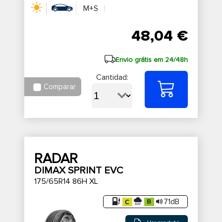
M+S
48,04 €
Envio grátis em 24/48h
Cantidad:
Comparar
RADAR
DIMAX SPRINT EVC
175/65R14 86H XL
71dB