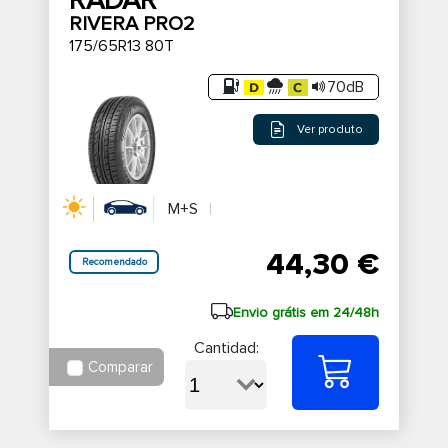
RADAR
RIVERA PRO2
175/65R13 80T
70dB
Ver produto
M+S
44,30 €
Recomendado
Envio grátis em 24/48h
Cantidad:
Comparar