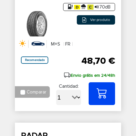
70dB
Ver produto
M+S
FR
48,70 €
Recomendado
Envio grátis em 24/48h
Cantidad:
Comparar