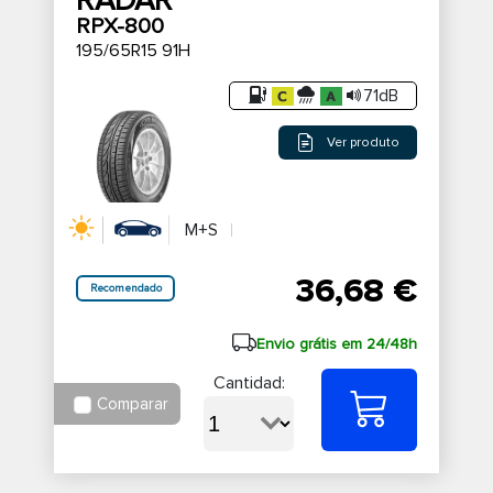
RADAR
RPX-800
195/65R15 91H
71dB
Ver produto
M+S
36,68 €
Recomendado
Envio grátis em 24/48h
Cantidad:
Comparar