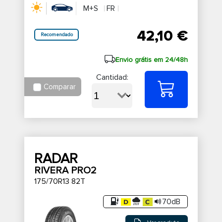
M+S
FR
42,10 €
Recomendado
Envio grátis em 24/48h
Cantidad:
Comparar
RADAR
RIVERA PRO2
175/70R13 82T
70dB