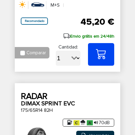
M+S
45,20 €
Recomendado
Envio grátis em 24/48h
Cantidad:
Comparar
RADAR
DIMAX SPRINT EVC
175/65R14 82H
70dB