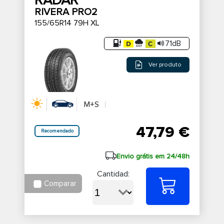
RADAR
RIVERA PRO2
155/65R14 79H XL
71dB
Ver produto
M+S
47,79 €
Recomendado
Envio grátis em 24/48h
Cantidad:
Comparar