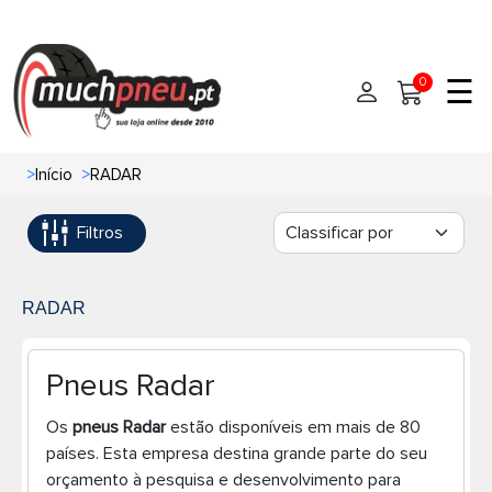
☰
0
>
Início
>
RADAR
Início
Filtros
Pneus
Pneus de carro
Marcas
RADAR
Pneus 4x4
Oficinas de Pneus
Pneus Radar
Ajuda
Pneus de moto
Os
pneus Radar
estão disponíveis em mais de 80
países. Esta empresa destina grande parte do seu
Contato
Pneus de Van
orçamento à pesquisa e desenvolvimento para