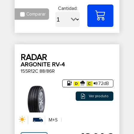
Cantidad:
Comparar
RADAR
ARGONITE RV-4
155R12C 88/86R
72dB
Ver produto
M+S