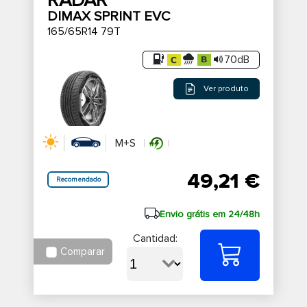
RADAR
DIMAX SPRINT EVC
165/65R14 79T
70dB
Ver produto
M+S
49,21 €
Recomendado
Envio grátis em 24/48h
Cantidad:
Comparar