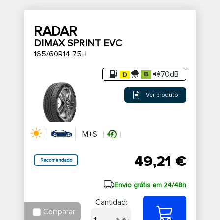
RADAR
DIMAX SPRINT EVC
165/60R14 75H
70dB
Ver produto
M+S
49,21 €
Recomendado
Envio grátis em 24/48h
Cantidad:
Comparar