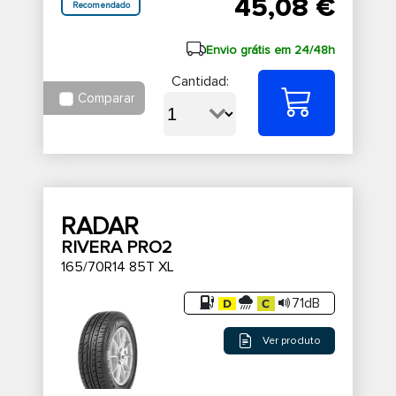
45,08 €
Recomendado
Envio grátis em 24/48h
Cantidad:
Comparar
RADAR
RIVERA PRO2
165/70R14 85T XL
71dB
Ver produto