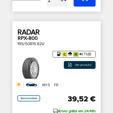
RADAR
RPX-800
195/50R15 82V
71dB
Ver produto
M+S
FR
39,52 €
Recomendado
Envio grátis em 24/48h