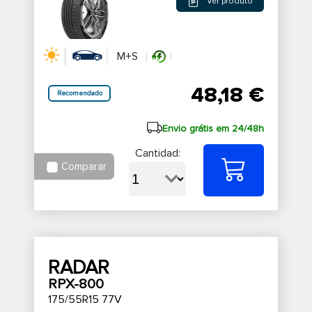
Ver produto
M+S
48,18 €
Recomendado
Envio grátis em 24/48h
Cantidad:
Comparar
RADAR
RPX-800
175/55R15 77V