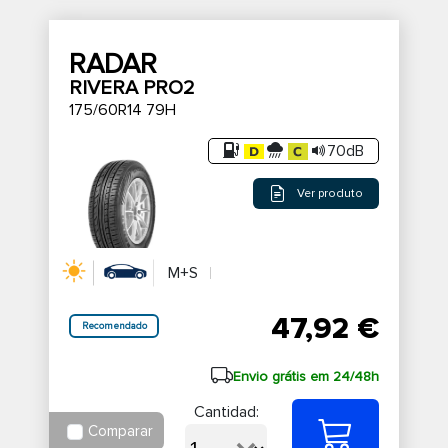
RADAR
RIVERA PRO2
175/60R14 79H
70dB
Ver produto
M+S
47,92 €
Recomendado
Envio grátis em 24/48h
Cantidad:
Comparar