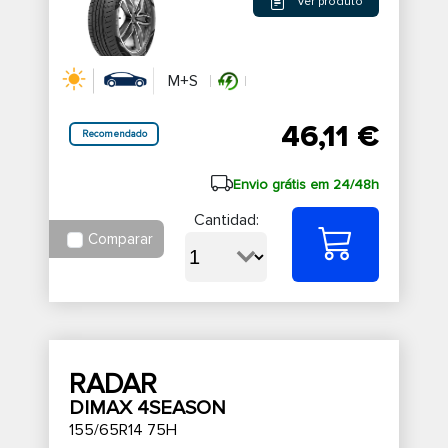
Ver produto
M+S
46,11 €
Recomendado
Envio grátis em 24/48h
Cantidad:
Comparar
RADAR
DIMAX 4SEASON
155/65R14 75H