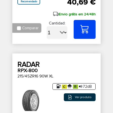
40,69 €
Recomendado
Envio grátis em 24/48h
Cantidad:
Comparar
RADAR
RPX-800
215/45ZR16 90W XL
72dB
Ver produto