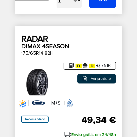
RADAR
DIMAX 4SEASON
175/65R14 82H
71dB
Ver produto
M+S
49,34 €
Recomendado
Envio grátis em 24/48h