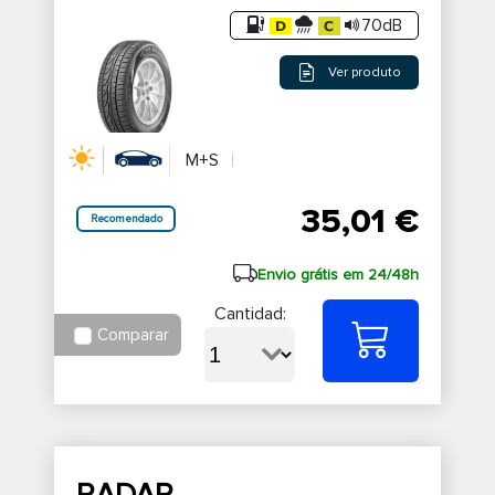
70dB
Ver produto
M+S
35,01 €
Recomendado
Envio grátis em 24/48h
Cantidad:
Comparar