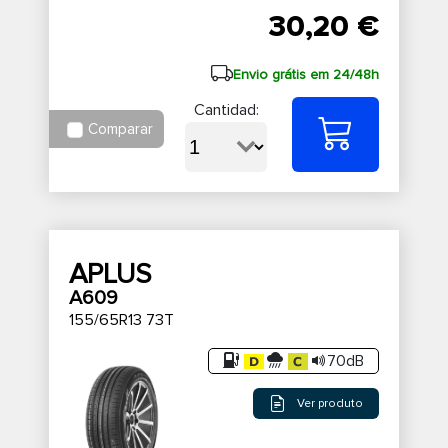
30,20 €
Envio grátis em 24/48h
Cantidad:
Comparar
APLUS
A609
155/65R13 73T
70dB
Ver produto