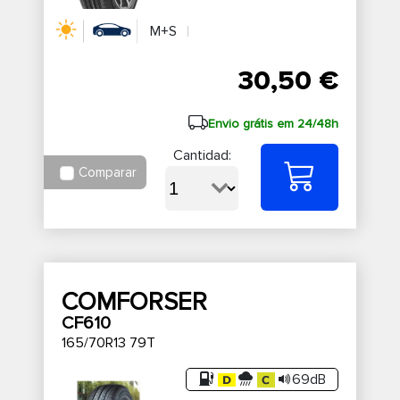
M+S
30,50 €
Envio grátis em 24/48h
Cantidad:
Comparar
COMFORSER
CF610
165/70R13 79T
69dB