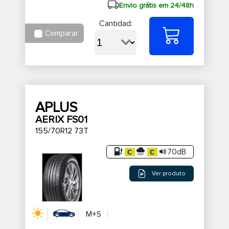
Envio grátis em 24/48h
Cantidad:
Comparar
APLUS
AERIX FS01
155/70R12 73T
70dB
Ver produto
M+S