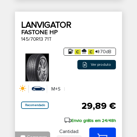
LANVIGATOR
FASTONE HP
145/70R13 71T
70dB
Ver produto
M+S
29,89 €
Recomendado
Envio grátis em 24/48h
Cantidad: