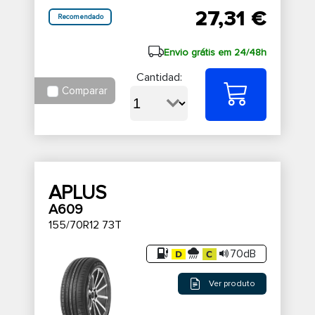
27,31 €
Recomendado
Envio grátis em 24/48h
Cantidad:
Comparar
APLUS
A609
155/70R12 73T
70dB
Ver produto