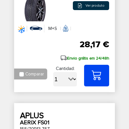
Ver produto
M+S
28,17 €
Envio grátis em 24/48h
Cantidad:
Comparar
APLUS
AERIX FS01