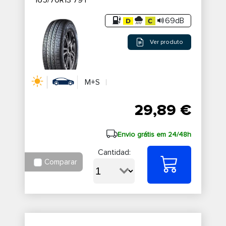
165/70R13 79T
69dB
Ver produto
M+S
29,89 €
Envio grátis em 24/48h
Cantidad:
Comparar