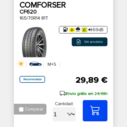
COMFORSER
CF620
165/70R14 81T
69dB
Ver produto
M+S
29,89 €
Recomendado
Envio grátis em 24/48h
Cantidad:
Comparar