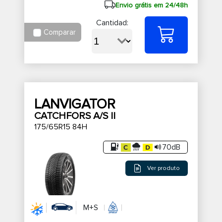
Envio grátis em 24/48h
Cantidad:
Comparar
LANVIGATOR
CATCHFORS A/S II
175/65R15 84H
70dB
Ver produto
M+S