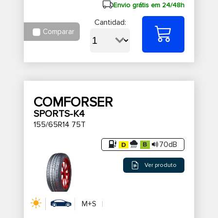
Envio grátis em 24/48h
Cantidad:
Comparar
COMFORSER
SPORTS-K4
155/65R14 75T
70dB
Ver produto
M+S