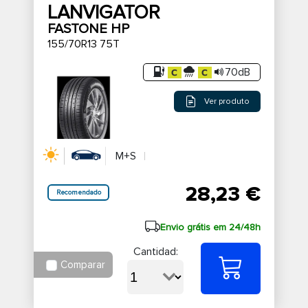
LANVIGATOR
FASTONE HP
155/70R13 75T
70dB
Ver produto
M+S
28,23 €
Recomendado
Envio grátis em 24/48h
Cantidad:
Comparar