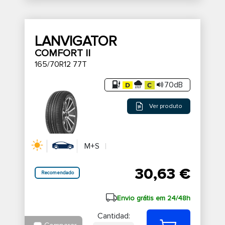
LANVIGATOR
COMFORT II
165/70R12 77T
70dB
Ver produto
M+S
30,63 €
Recomendado
Envio grátis em 24/48h
Cantidad: