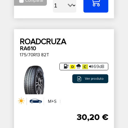
Comparar
ROADCRUZA
RA610
175/70R13 82T
69dB
Ver produto
M+S
30,20 €