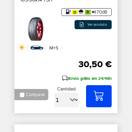
165/60R14 75H
70dB
Ver produto
M+S
30,50 €
Envio grátis em 24/48h
Cantidad:
Comparar