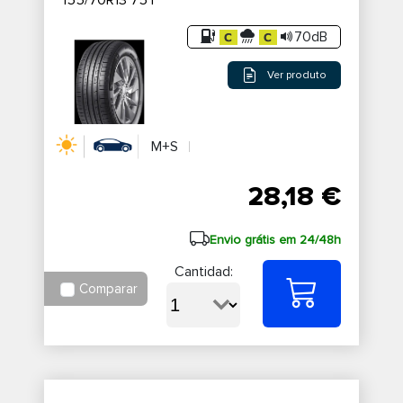
155/70R13 75T
70dB
Ver produto
M+S
28,18 €
Envio grátis em 24/48h
Cantidad:
Comparar