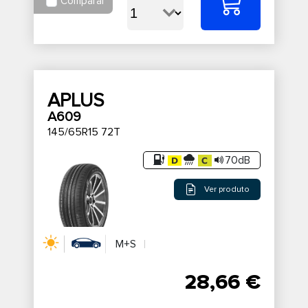
Comparar
APLUS
A609
145/65R15 72T
70dB
Ver produto
M+S
28,66 €