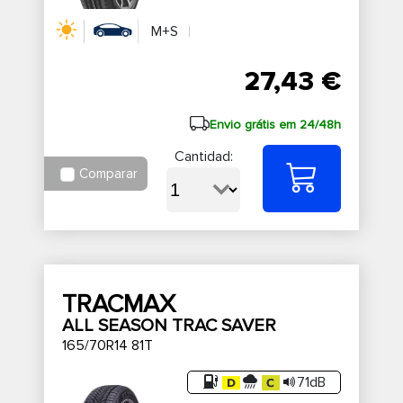
M+S
27,43 €
Envio grátis em 24/48h
Cantidad:
Comparar
TRACMAX
ALL SEASON TRAC SAVER
165/70R14 81T
71dB