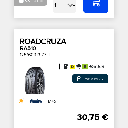
Comparar
ROADCRUZA
RA510
175/60R13 77H
69dB
Ver produto
M+S
30,75 €