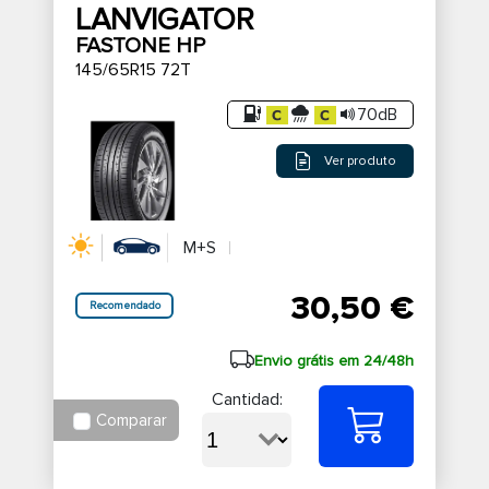
LANVIGATOR
FASTONE HP
145/65R15 72T
70dB
Ver produto
M+S
30,50 €
Recomendado
Envio grátis em 24/48h
Cantidad:
Comparar