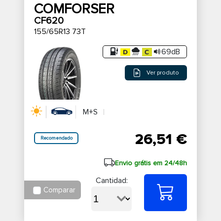
COMFORSER
CF620
155/65R13 73T
69dB
Ver produto
M+S
26,51 €
Recomendado
Envio grátis em 24/48h
Cantidad:
Comparar