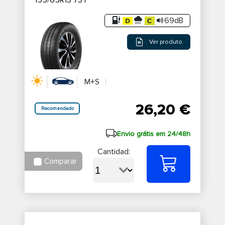
155/65R13 73T
69dB
Ver produto
M+S
26,20 €
Recomendado
Envio grátis em 24/48h
Cantidad:
Comparar