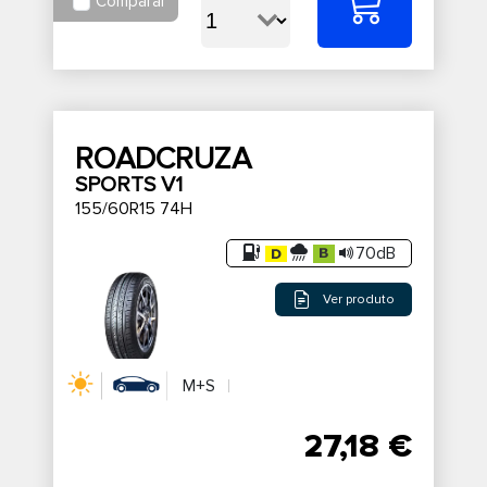
Comparar
ROADCRUZA
SPORTS V1
155/60R15 74H
70dB
Ver produto
M+S
27,18 €