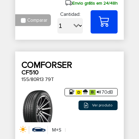
Envio grátis em 24/48h
Cantidad:
Comparar
COMFORSER
CF510
155/80R13 79T
70dB
Ver produto
M+S