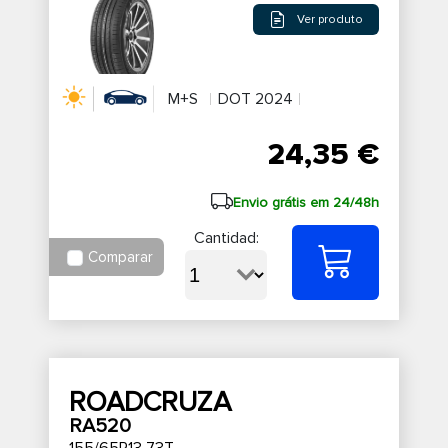
Ver produto
M+S
DOT 2024
24,35 €
Envio grátis em 24/48h
Cantidad:
Comparar
ROADCRUZA
RA520