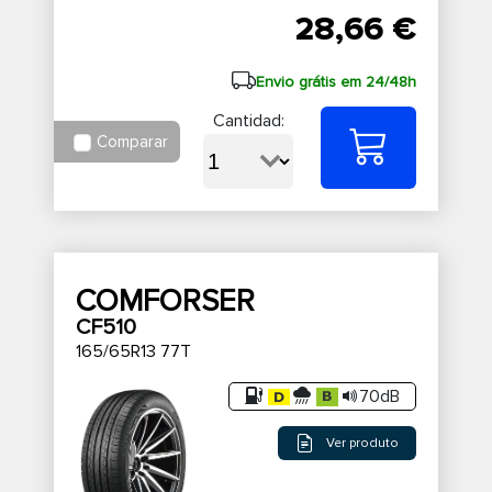
28,66 €
Envio grátis em 24/48h
Cantidad:
Comparar
COMFORSER
CF510
165/65R13 77T
70dB
Ver produto