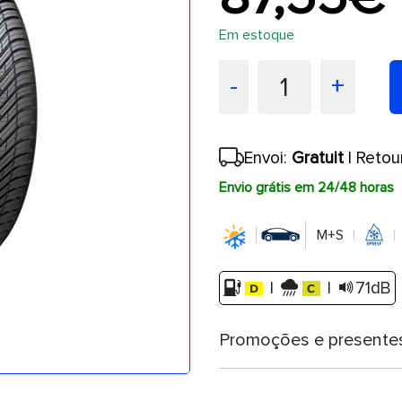
Em estoque
1
-
+
Envoi:
Gratuit
| Retou
Envio grátis em 24/48 horas
M+S
|
|
71dB
Promoções e presente