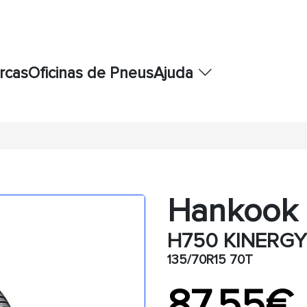
rcas
Oficinas de Pneus
Ajuda
Hankook
H750 KINERGY
135/70R15 70T
87,55€