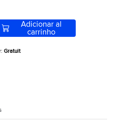
Adicionar al
carrinho
r:
Gratuit
s