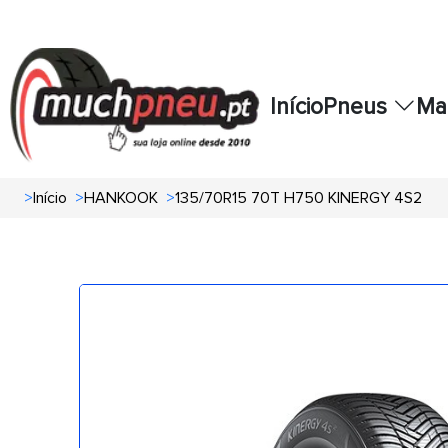
Início
Pneus
Ma
>
Início
>
HANKOOK
>
135/70R15 70T H750 KINERGY 4S2