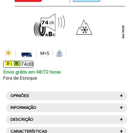
M+S
|
|
74dB
Envio grátis em 48/72 horas
Fora de Estoque
+
OPINIÕES
+
INFORMAÇÃO
+
Pirelli é um dos principais fabricantes de pneus
DESCRIÇÃO
italianos, oferecendo uma variedade de pneus de alta
+
qualidade para todos os tipos de veículos. Com mais
CARACTERÍSTICAS