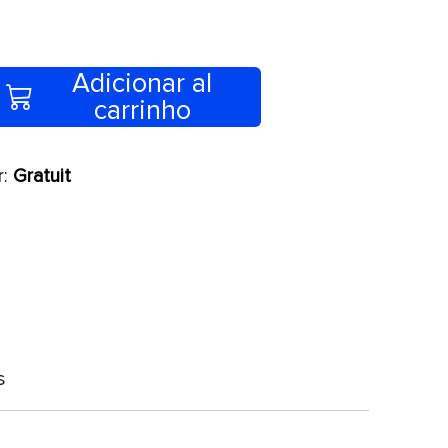
Adicionar al
carrinho
r:
Gratuit
s