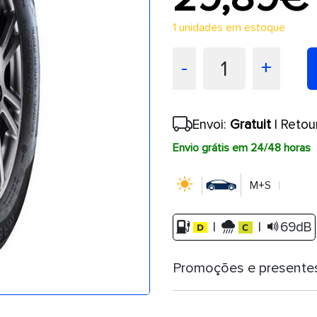
1 unidades em estoque
1
-
+
Envoi:
Gratuit
| Retou
Envio grátis em 24/48 horas
M+S
|
|
69dB
Promoções e presente