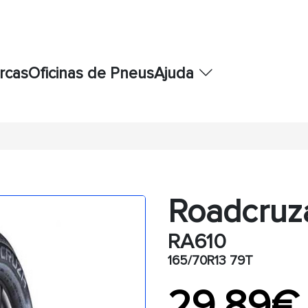
rcas
Oficinas de Pneus
Ajuda
Roadcruz
RA610
165/70R13 79T
29,89€