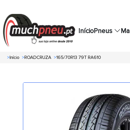
Início
Pneus
Ma
>
Início
>
ROADCRUZA
>
165/70R13 79T RA610