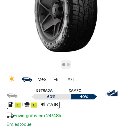
M+S
FR
A/T
ESTRADA
CAMPO
60%
40%
|
|
72dB
Envio grátis em 24/48h
Em estoque