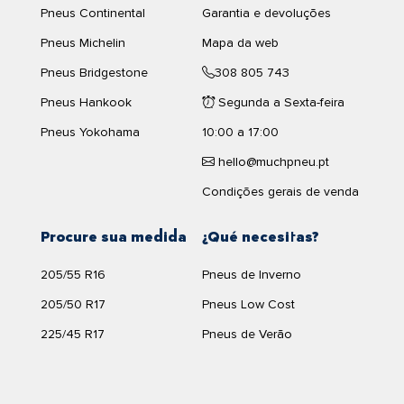
Pneus Continental
Garantia e devoluções
Pneus Michelin
Mapa da web
Pneus Bridgestone
308 805 743
mostrar oficinas de pneus
perto de mim
Pneus Hankook
Segunda a Sexta-feira
Pneus Yokohama
10:00 a 17:00
hello@muchpneu.pt
Condições gerais de venda
Procure sua medida
¿Qué necesitas?
205/55 R16
Pneus de Inverno
205/50 R17
Pneus Low Cost
225/45 R17
Pneus de Verão