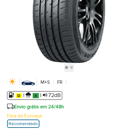
M+S
FR
|
|
72dB
Envio grátis em 24/48h
Fora de Estoque
Recomendado