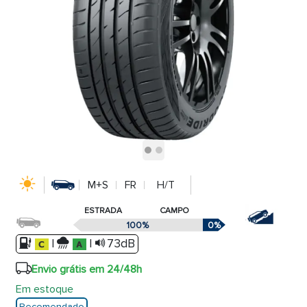
M+S
FR
H/T
ESTRADA
CAMPO
100%
0%
|
|
73dB
Envio grátis em 24/48h
Em estoque
Recomendado