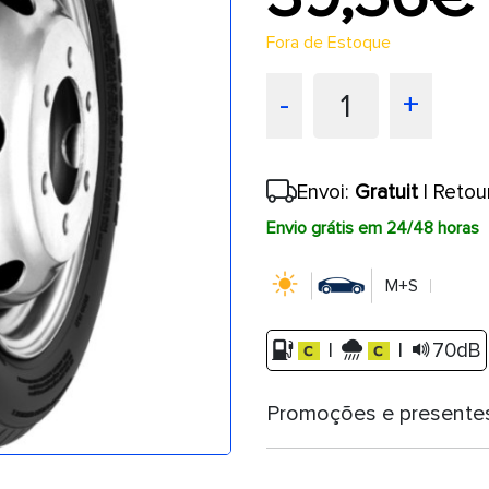
Fora de Estoque
1
-
+
Envoi:
Gratuit
| Retou
Envio grátis em 24/48 horas
M+S
|
|
70dB
Promoções e presente