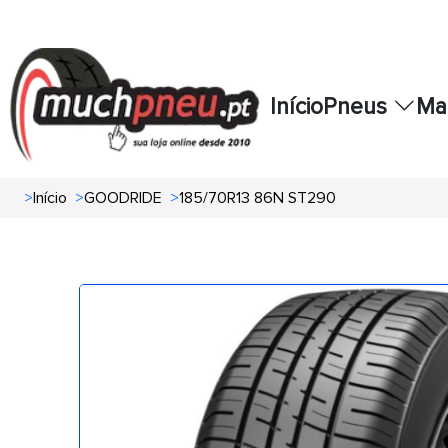
Início
Pneus
Ma
>
Início
>
GOODRIDE
>
185/70R13 86N ST290