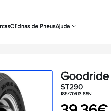
rcas
Oficinas de Pneus
Ajuda
Goodride
ST290
185/70R13 86N
39,36€