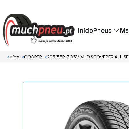
Início
Pneus
Ma
>
Início
>
COOPER
>
205/55R17 95V XL DISCOVERER ALL S