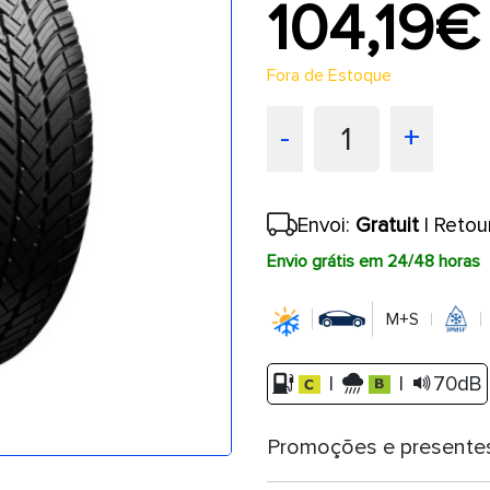
104,19€
Fora de Estoque
1
-
+
Envoi:
Gratuit
| Retou
Envio grátis em 24/48 horas
M+S
|
|
70dB
Promoções e presente