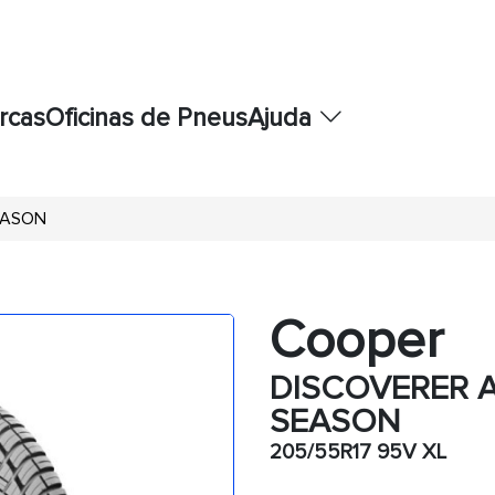
rcas
Oficinas de Pneus
Ajuda
EASON
Cooper
DISCOVERER A
SEASON
205/55R17 95V XL