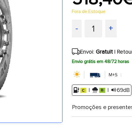
Fora de Estoque
1
-
+
Envoi:
Gratuit
| Retou
Envio grátis em 48/72 horas
M+S
|
|
69dB
Promoções e presente