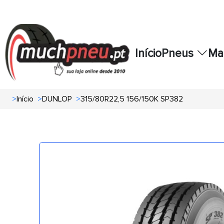
Início
Pneus
Ma
>
Início
>
DUNLOP
>
315/80R22,5 156/150K SP382