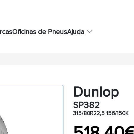
rcas
Oficinas de Pneus
Ajuda
Dunlop
SP382
315/80R22,5 156/150K
518,40