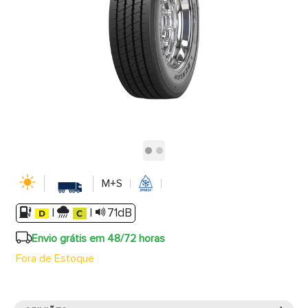
M+S
|
|
71dB
Envio grátis em 48/72 horas
Fora de Estoque