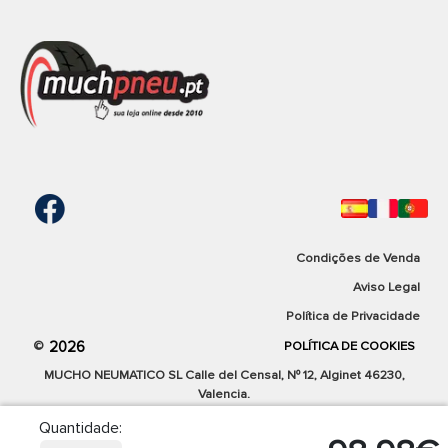
precio más bajo del mercado.
Ver produto
M+S
TRAIL
TL
124,03 €
Envio grátis em 24/48h
Condições de Venda
Cantidad:
Aviso Legal
Comparar
Política de Privacidade
2026
©
POLÍTICA DE COOKIES
MUCHO NEUMATICO SL Calle del Censal, Nº 12, Alginet 46230,
Valencia.
Quantidade: