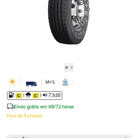
M+S
|
|
73dB
Envio grátis em 48/72 horas
Fora de Estoque