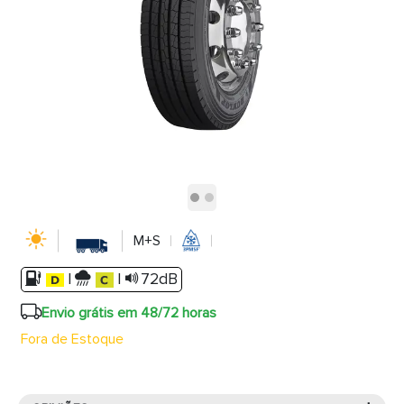
M+S
|
|
72dB
Envio grátis em 48/72 horas
Fora de Estoque