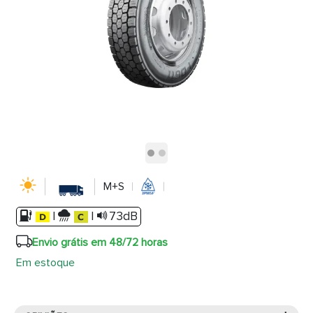
M+S
|
|
73dB
Envio grátis em 48/72 horas
Em estoque